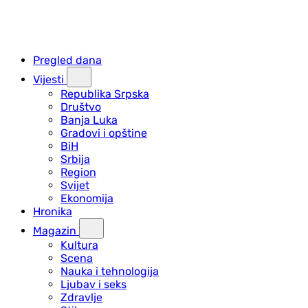
Pregled dana
Vijesti
Republika Srpska
Društvo
Banja Luka
Gradovi i opštine
BiH
Srbija
Region
Svijet
Ekonomija
Hronika
Magazin
Kultura
Scena
Nauka i tehnologija
Ljubav i seks
Zdravlje