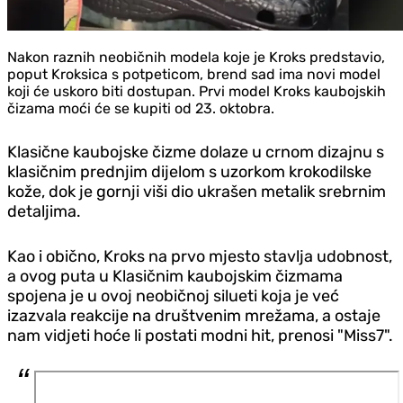
​Nakon raznih neobičnih modela koje je Kroks predstavio,
poput Kroksica s potpeticom, brend sad ima novi model
koji će uskoro biti dostupan. Prvi model Kroks kaubojskih
čizama moći će se kupiti od 23. oktobra.
Klasične kaubojske čizme dolaze u crnom dizajnu s
klasičnim prednjim dijelom s uzorkom krokodilske
kože, dok je gornji viši dio ukrašen metalik srebrnim
detaljima.
Kao i obično, Kroks na prvo mjesto stavlja udobnost,
a ovog puta u Klasičnim kaubojskim čizmama
spojena je u ovoj neobičnoj silueti koja je već
izazvala reakcije na društvenim mrežama, a ostaje
nam vid‌jeti hoće li postati modni hit, prenosi "Miss7".