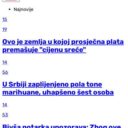
Najnovije
15
19
Ovo je zemlja u kojoj prosječna plata
premašuje "cijenu sreće"
14
56
U Srbiji zaplijenjeno pola tone
marihuane, uhapšeno šest osoba
14
53
Bivša notarka upozorava: Zbog ove