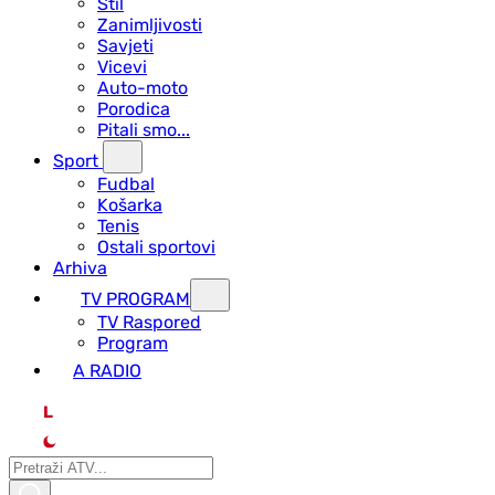
Stil
Zanimljivosti
Savjeti
Vicevi
Auto-moto
Porodica
Pitali smo...
Sport
Fudbal
Košarka
Tenis
Ostali sportovi
Arhiva
TV PROGRAM
ТV Raspored
Program
A RADIO
L