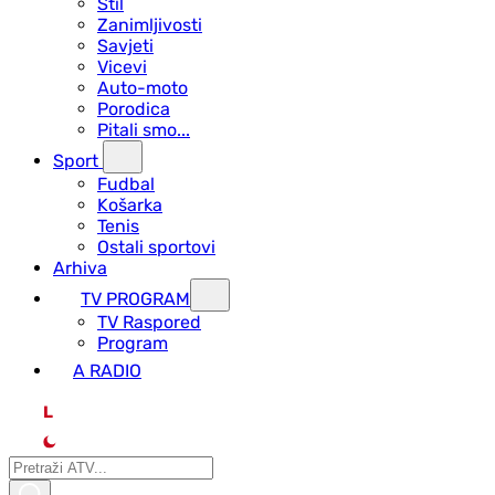
Stil
Zanimljivosti
Savjeti
Vicevi
Auto-moto
Porodica
Pitali smo...
Sport
Fudbal
Košarka
Tenis
Ostali sportovi
Arhiva
TV PROGRAM
ТV Raspored
Program
A RADIO
L