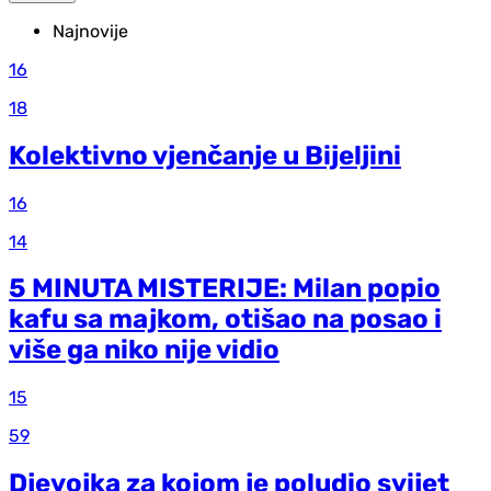
Najnovije
16
18
Kolektivno vjenčanje u Bijeljini
16
14
5 MINUTA MISTERIJE: Milan popio
kafu sa majkom, otišao na posao i
više ga niko nije vidio
15
59
Djevojka za kojom je poludio svijet