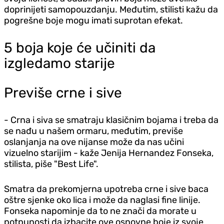
doprinijeti samopouzdanju. Međutim, stilisti kažu da
pogrešne boje mogu imati suprotan efekat.
5 boja koje će učiniti da
izgledamo starije
Previše crne i sive
- Crna i siva se smatraju klasičnim bojama i treba da
se nađu u našem ormaru, međutim, previše
oslanjanja na ove nijanse može da nas učini
vizuelno starijim - kaže Jenija Hernandez Fonseka,
stilista, piše "Best Life".
Smatra da prekomjerna upotreba crne i sive baca
oštre sjenke oko lica i može da naglasi fine linije.
Fonseka napominje da to ne znači da morate u
potpunosti da izbacite ove osnovne boje iz svoje