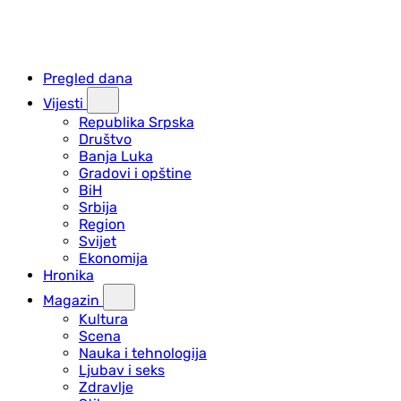
Pregled dana
Vijesti
Republika Srpska
Društvo
Banja Luka
Gradovi i opštine
BiH
Srbija
Region
Svijet
Ekonomija
Hronika
Magazin
Kultura
Scena
Nauka i tehnologija
Ljubav i seks
Zdravlje