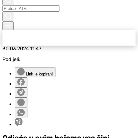
30.03.2024
11:47
Podijeli:
Link je kopiran!
Odjeća u ovim bojama vas čini