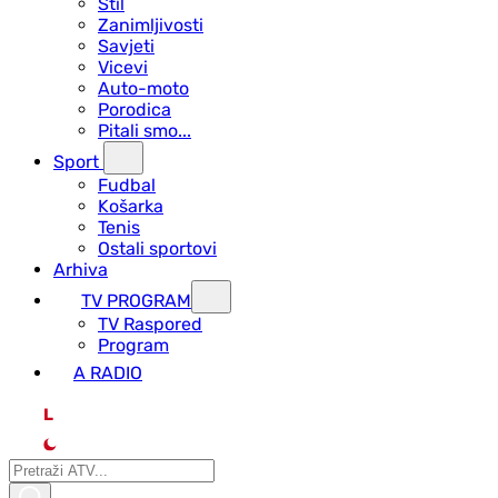
Stil
Zanimljivosti
Savjeti
Vicevi
Auto-moto
Porodica
Pitali smo...
Sport
Fudbal
Košarka
Tenis
Ostali sportovi
Arhiva
TV PROGRAM
ТV Raspored
Program
A RADIO
L