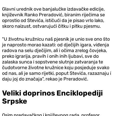
Glavni urednik ove banjalučke izdavačke edicije,
književnik Ranko Preradović, biranim riječima se
oprostio od Stevića, ističući da je pisao vrlo lako,
skoro naizust, ostvarujući čitku i pitku pjesmu.
"U životnu kružnicu naš pjesnik je unio sve ono što
je naprosto morao kazati: od dječijih igara, viđenja
radova na selu dječijim, ali i očima zrelog čovjeka,
preko igrarija, pravih i onih inih ljubavi, sve do
zalaska sunca i sopstvene slutnje zatvaranja te
čudotvorne životne kružnice koju posjeduje svako
od nas, ali je samo rijetki, poput Stevića, razaznaju i
daju joj do značaja", rekao je Preradović.
Veliki doprinos Enciklopediji
Srpske
Osim predavačkog i književnog rada, profesor