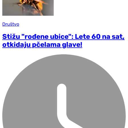
Društvo
Stižu "rođene ubice": Lete 60 na sat,
otkidaju pčelama glave!