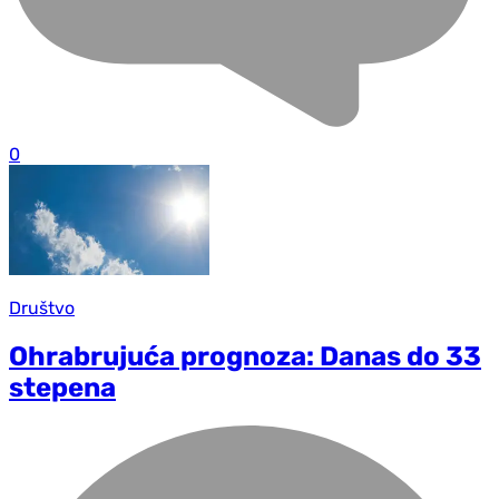
0
Društvo
Ohrabrujuća prognoza: Danas do 33
stepena