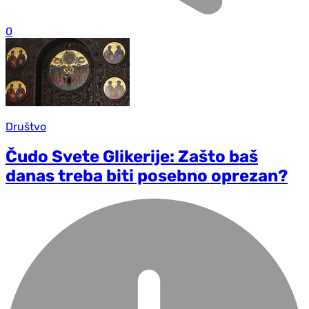
0
Društvo
Čudo Svete Glikerije: Zašto baš
danas treba biti posebno oprezan?