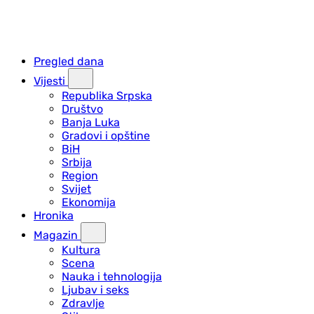
Pregled dana
Vijesti
Republika Srpska
Društvo
Banja Luka
Gradovi i opštine
BiH
Srbija
Region
Svijet
Ekonomija
Hronika
Magazin
Kultura
Scena
Nauka i tehnologija
Ljubav i seks
Zdravlje