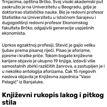
Trnjacima, opština Brčko. Svoj visoki akademski put
zaokružio je na Univerzitetu u Beogradu, gdje je
doktorirao statističke nauke. Bio je redovni profesor
Statistike na Univerzitetu u Istočnom Sarajevu i
dugogodišnji redovni profesor Ekonomskog
fakulteta Brčko, odgajivši generacije uspješnih
ekonomista.
Uprkos egzaktnoj profesiji, Stević je gajio veliku
ljubav prema pisanoj riječi. Pisao je aforizme,
pjesme i kratke priče. Tokom bogate književne
karijere objavio je ukupno 19 knjiga, izdavši više
samostalnih zbirki različitih žanrova, a zastupljen je i
u nekoliko antologija aforizama. Čak 15 njegovih
naslova objavila je Književna zajednica "Vaso
Pelagić" iz Banjaluke.
Književni rukopis lakog i pitkog
stila