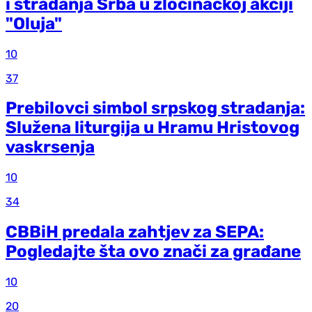
i stradanja Srba u zločinačkoj akciji
"Oluja"
10
37
Prebilovci simbol srpskog stradanja:
Služena liturgija u Hramu Hristovog
vaskrsenja
10
34
CBBiH predala zahtjev za SEPA:
Pogledajte šta ovo znači za građane
10
20