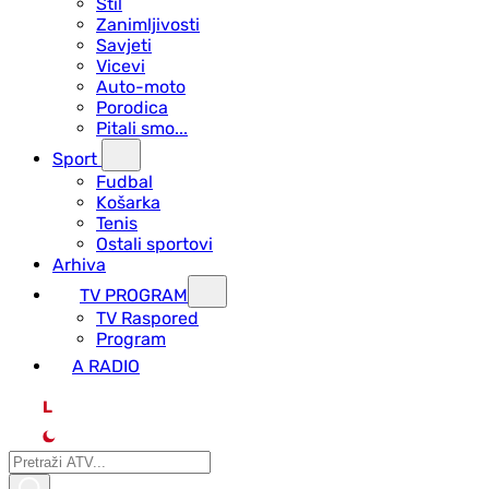
Stil
Zanimljivosti
Savjeti
Vicevi
Auto-moto
Porodica
Pitali smo...
Sport
Fudbal
Košarka
Tenis
Ostali sportovi
Arhiva
TV PROGRAM
ТV Raspored
Program
A RADIO
L