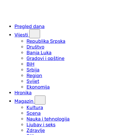
Pregled dana
Vijesti
Republika Srpska
Društvo
Banja Luka
Gradovi i opštine
BiH
Srbija
Region
Svijet
Ekonomija
Hronika
Magazin
Kultura
Scena
Nauka i tehnologija
Ljubav i seks
Zdravlje