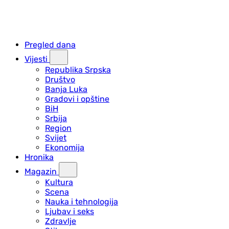
Pregled dana
Vijesti
Republika Srpska
Društvo
Banja Luka
Gradovi i opštine
BiH
Srbija
Region
Svijet
Ekonomija
Hronika
Magazin
Kultura
Scena
Nauka i tehnologija
Ljubav i seks
Zdravlje