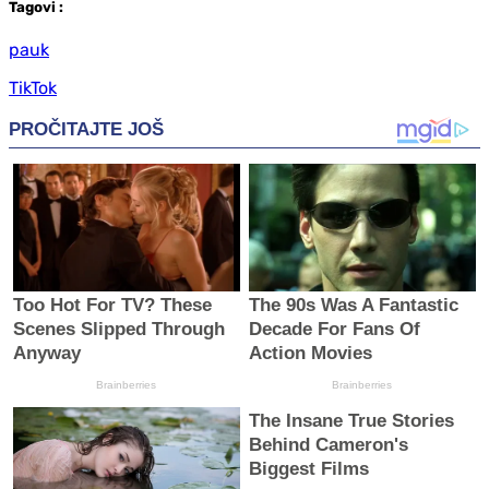
Tag
ovi
:
pauk
TikTok