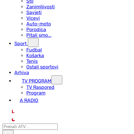
Stil
Zanimljivosti
Savjeti
Vicevi
Auto-moto
Porodica
Pitali smo...
Sport
Fudbal
Košarka
Tenis
Ostali sportovi
Arhiva
TV PROGRAM
ТV Raspored
Program
A RADIO
L