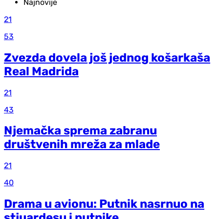
Najnovije
21
53
Zvezda dovela još jednog košarkaša
Real Madrida
21
43
Njemačka sprema zabranu
društvenih mreža za mlade
21
40
Drama u avionu: Putnik nasrnuo na
stjuardesu i putnike