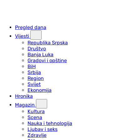
Pregled dana
Vijesti
Republika Srpska
Društvo
Banja Luka
Gradovi i opštine
BiH
Srbija
Region
Svijet
Ekonomija
Hronika
Magazin
Kultura
Scena
Nauka i tehnologija
Ljubav i seks
Zdravlje