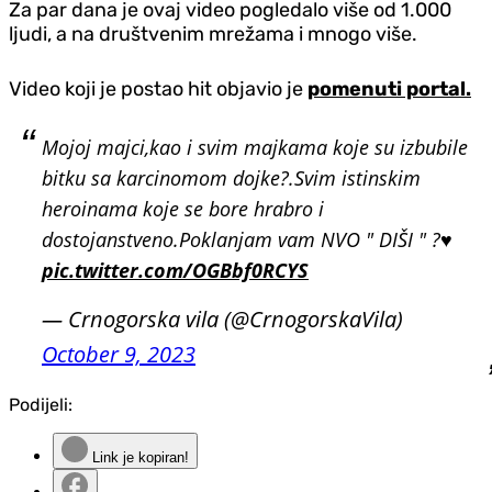
Za par dana je ovaj video pogledalo više od 1.000
ljudi, a na društvenim mrežama i mnogo više.
Video koji je postao hit objavio je
pomenuti portal.
Mojoj majci,kao i svim majkama koje su izbubile
bitku sa karcinomom dojke?️.Svim istinskim
heroinama koje se bore hrabro i
dostojanstveno.Poklanjam vam NVO " DIŠI " ?️♥️
pic.twitter.com/OGBbf0RCYS
— Crnogorska vila (@CrnogorskaVila)
October 9, 2023
Podijeli:
Link je kopiran!