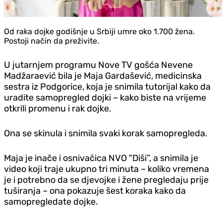
Od raka dojke godišnje u Srbiji umre oko 1.700 žena.
Postoji način da preživite.
U jutarnjem programu Nove TV gošća Nevene
Madžaraević bila je Maja Gardašević, medicinska
sestra iz Podgorice, koja je snimila tutorijal kako da
uradite samopregled dojki – kako biste na vrijeme
otkrili promenu i rak dojke.
Ona se skinula i snimila svaki korak samopregleda.
Maja je inače i osnivačica NVO "Diši”, a snimila je
video koji traje ukupno tri minuta – koliko vremena
je i potrebno da se djevojke i žene pregledaju prije
tuširanja – ona pokazuje šest koraka kako da
samopregledate dojke.