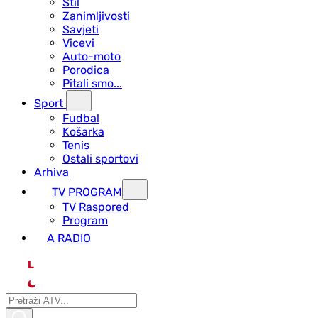
Stil
Zanimljivosti
Savjeti
Vicevi
Auto-moto
Porodica
Pitali smo...
Sport
Fudbal
Košarka
Tenis
Ostali sportovi
Arhiva
TV PROGRAM
ТV Raspored
Program
A RADIO
L