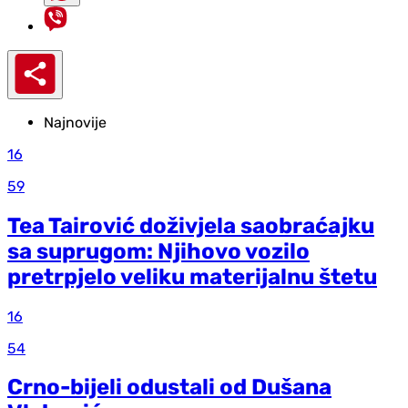
Najnovije
16
59
Tea Tairović doživjela saobraćajku
sa suprugom: Njihovo vozilo
pretrpjelo veliku materijalnu štetu
16
54
Crno-bijeli odustali od Dušana