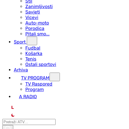
Stil
Zanimljivosti
Savjeti
Vicevi
Auto-moto
Porodica
Pitali smo...
Sport
Fudbal
Košarka
Tenis
Ostali sportovi
Arhiva
TV PROGRAM
ТV Raspored
Program
A RADIO
L