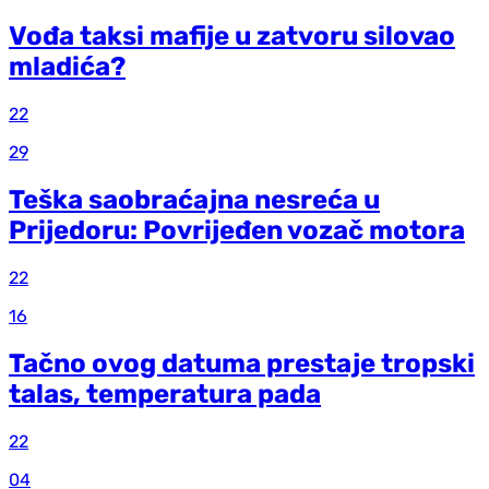
Vođa taksi mafije u zatvoru silovao
mladića?
22
29
Teška saobraćajna nesreća u
Prijedoru: Povrijeđen vozač motora
22
16
Tačno ovog datuma prestaje tropski
talas, temperatura pada
22
04