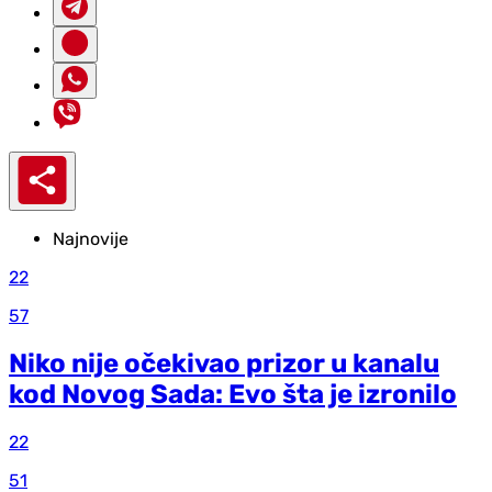
Najnovije
22
57
Niko nije očekivao prizor u kanalu
kod Novog Sada: Evo šta je izronilo
22
51