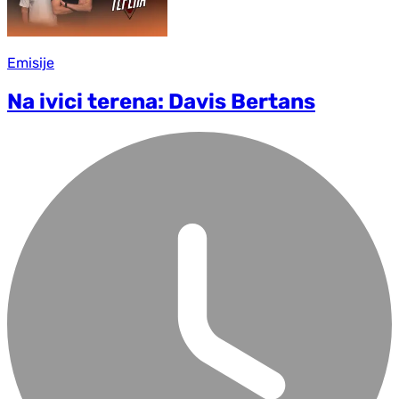
Emisije
Na ivici terena: Davis Bertans