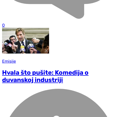
0
Emisije
Hvala što pušite: Komedija o
duvanskoj industriji