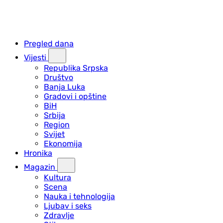
Pregled dana
Vijesti
Republika Srpska
Društvo
Banja Luka
Gradovi i opštine
BiH
Srbija
Region
Svijet
Ekonomija
Hronika
Magazin
Kultura
Scena
Nauka i tehnologija
Ljubav i seks
Zdravlje