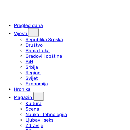
Pregled dana
Vijesti
Republika Srpska
Društvo
Banja Luka
Gradovi i opštine
BiH
Srbija
Region
Svijet
Ekonomija
Hronika
Magazin
Kultura
Scena
Nauka i tehnologija
Ljubav i seks
Zdravlje