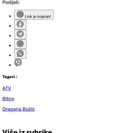
Podijeli:
Link je kopiran!
Tag
ovi
:
ATV
Bitno
Dragana Božić
Više iz rubrike