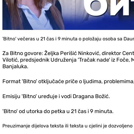
'Bitno' večeras u 21 čas i 9 minuta o položaju osoba sa Da
Za Bitno govore: Željka Perišić Ninković, direktor Ce
Vilotić, predsjednik Udruženja 'Tračak nade' iz Foče, M
Banjaluka.
Format 'Bitno' otključaće priče o ljudima, problemima, 
Emisiju 'Bitno' uređuje i vodi Dragana Božić.
'Bitno' od utorka do petka u 21 čas i 9 minuta.
Preuzimanje dijelova teksta ili teksta u cjelini je dozvolje