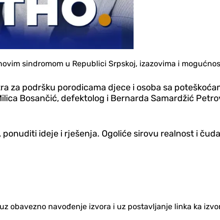
unovim sindromom u Republici Srpskoj, izazovima i mogućnost
ntra za podršku porodicama d‌jece i osoba sa poteškoća
ilica Bosančić, defektolog i Bernarda Samardžić Petrović
ponuditi ideje i rješenja. Ogoliće sirovu realnost i čuda
no uz obavezno navođenje izvora i uz postavljanje linka ka iz