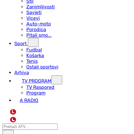
Stil
Zanimljivosti
Savjeti
Vicevi
Auto-moto
Porodica
Pitali smo...
Sport
Fudbal
Košarka
Tenis
Ostali sportovi
Arhiva
TV PROGRAM
ТV Raspored
Program
A RADIO
L