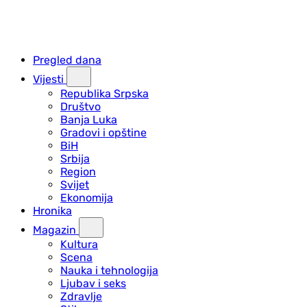
Pregled dana
Vijesti
Republika Srpska
Društvo
Banja Luka
Gradovi i opštine
BiH
Srbija
Region
Svijet
Ekonomija
Hronika
Magazin
Kultura
Scena
Nauka i tehnologija
Ljubav i seks
Zdravlje