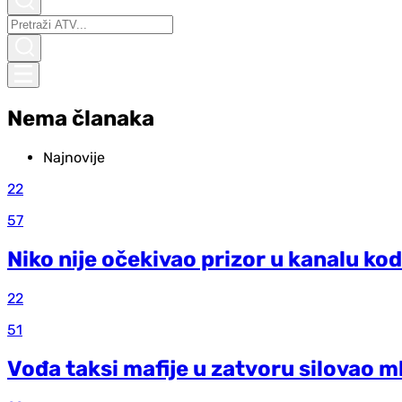
Nema članaka
Najnovije
22
57
Niko nije očekivao prizor u kanalu kod
22
51
Vođa taksi mafije u zatvoru silovao m