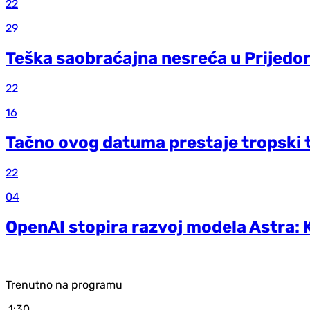
22
29
Teška saobraćajna nesreća u Prijedo
22
16
Tačno ovog datuma prestaje tropski 
22
04
OpenAI stopira razvoj modela Astra: 
Trenutno na programu
1:30