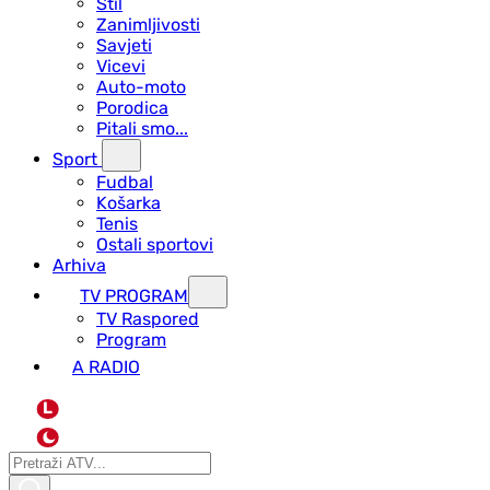
Stil
Zanimljivosti
Savjeti
Vicevi
Auto-moto
Porodica
Pitali smo...
Sport
Fudbal
Košarka
Tenis
Ostali sportovi
Arhiva
TV PROGRAM
ТV Raspored
Program
A RADIO
L