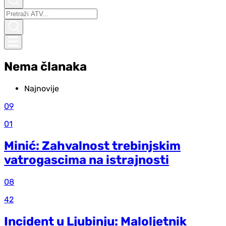
Nema članaka
Najnovije
09
01
Minić: Zahvalnost trebinjskim
vatrogascima na istrajnosti
08
42
Incident u Ljubinju: Maloljetnik