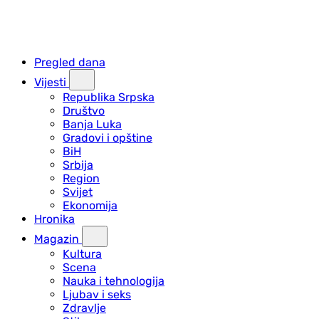
Pregled dana
Vijesti
Republika Srpska
Društvo
Banja Luka
Gradovi i opštine
BiH
Srbija
Region
Svijet
Ekonomija
Hronika
Magazin
Kultura
Scena
Nauka i tehnologija
Ljubav i seks
Zdravlje