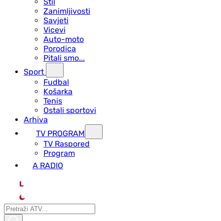
Stil
Zanimljivosti
Savjeti
Vicevi
Auto-moto
Porodica
Pitali smo...
Sport
Fudbal
Košarka
Tenis
Ostali sportovi
Arhiva
TV PROGRAM
ТV Raspored
Program
A RADIO
L