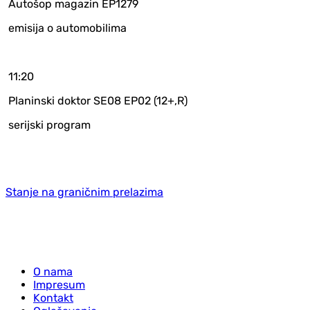
Autošop magazin EP1279
emisija o automobilima
11:20
Planinski doktor SE08 EP02 (12+,R)
serijski program
Stanje na graničnim prelazima
O nama
Impresum
Kontakt