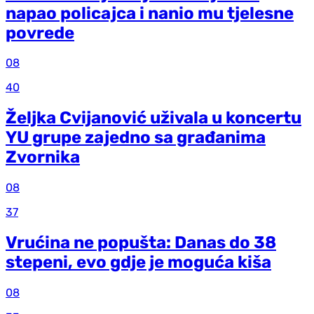
napao policajca i nanio mu tjelesne
povrede
08
40
Željka Cvijanović uživala u koncertu
YU grupe zajedno sa građanima
Zvornika
08
37
Vrućina ne popušta: Danas do 38
stepeni, evo gdje je moguća kiša
08