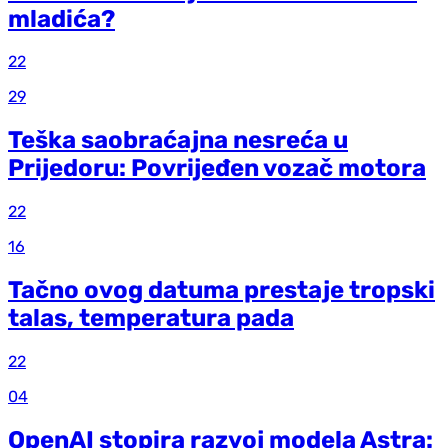
mladića?
22
29
Teška saobraćajna nesreća u
Prijedoru: Povrijeđen vozač motora
22
16
Tačno ovog datuma prestaje tropski
talas, temperatura pada
22
04
OpenAI stopira razvoj modela Astra: