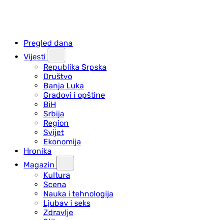
Pregled dana
Vijesti
Republika Srpska
Društvo
Banja Luka
Gradovi i opštine
BiH
Srbija
Region
Svijet
Ekonomija
Hronika
Magazin
Kultura
Scena
Nauka i tehnologija
Ljubav i seks
Zdravlje