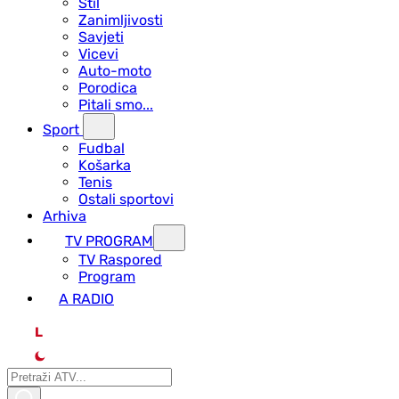
Stil
Zanimljivosti
Savjeti
Vicevi
Auto-moto
Porodica
Pitali smo...
Sport
Fudbal
Košarka
Tenis
Ostali sportovi
Arhiva
TV PROGRAM
ТV Raspored
Program
A RADIO
L