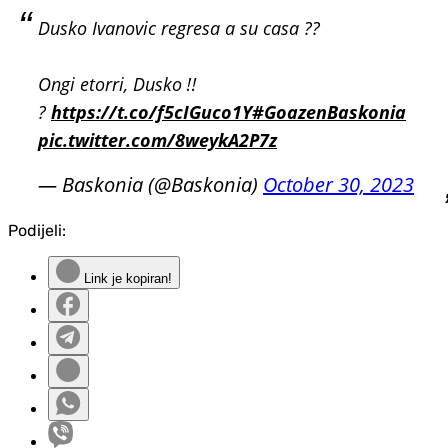
Dusko Ivanovic regresa a su casa ??
Ongi etorri, Dusko ‼️
?️
https://t.co/f5cIGuco1Y
#GoazenBaskonia
pic.twitter.com/8weykA2P7z
— Baskonia (@Baskonia)
October 30, 2023
Podijeli:
Link je kopiran!