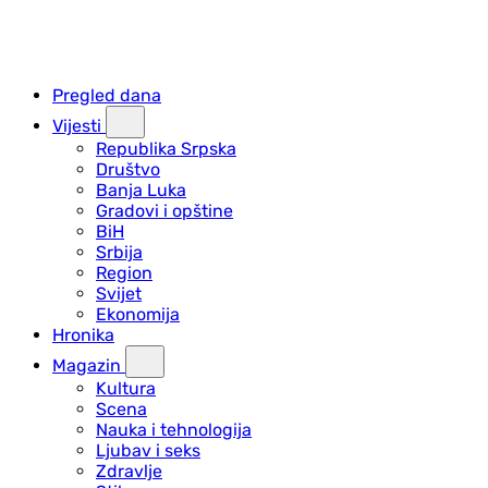
Pregled dana
Vijesti
Republika Srpska
Društvo
Banja Luka
Gradovi i opštine
BiH
Srbija
Region
Svijet
Ekonomija
Hronika
Magazin
Kultura
Scena
Nauka i tehnologija
Ljubav i seks
Zdravlje