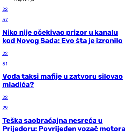
22
57
Niko nije očekivao prizor u kanalu
kod Novog Sada: Evo šta je izronilo
22
51
Vođa taksi mafije u zatvoru silovao
mladića?
22
29
Teška saobraćajna nesreća u
Prijedoru: Povrijeđen vozač motora