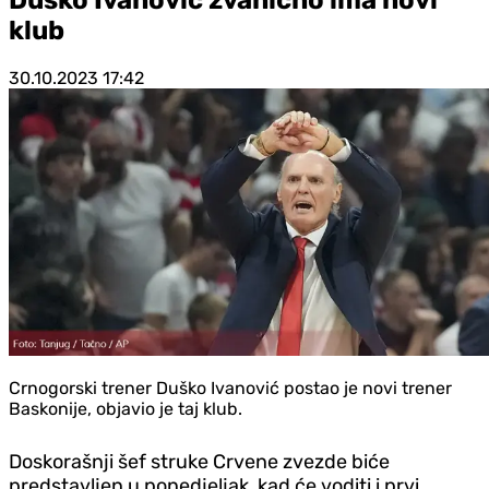
klub
30.10.2023
17:42
Crnogorski trener Duško Ivanović postao je novi trener
Baskonije, objavio je taj klub.
Doskorašnji šef struke Crvene zvezde biće
predstavljen u ponedjeljak, kad će voditi i prvi