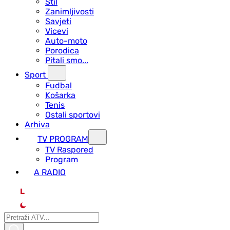
Stil
Zanimljivosti
Savjeti
Vicevi
Auto-moto
Porodica
Pitali smo...
Sport
Fudbal
Košarka
Tenis
Ostali sportovi
Arhiva
TV PROGRAM
ТV Raspored
Program
A RADIO
L