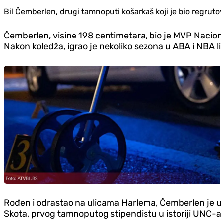
Bil Čemberlen, drugi tamnoputi košarkaš koji je bio regrut
Čemberlen, visine 198 centimetara, bio je MVP Nacional
Nakon koledža, igrao je nekoliko sezona u ABA i NBA 
Rođen i odrastao na ulicama Harlema, Čemberlen je u 
Skota, prvog tamnoputog stipendistu u istoriji UNC-a,