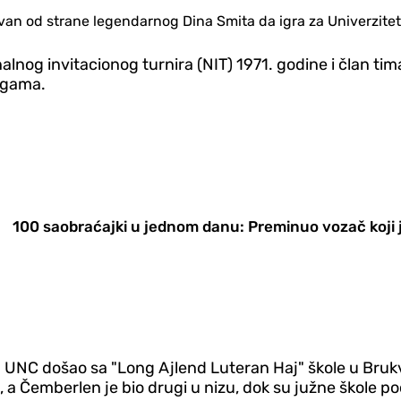
ovan od strane legendarnog Dina Smita da igra za Univerzitet
nog invitacionog turnira (NIT) 1971. godine i član tima 
ligama.
100 saobraćajki u jednom danu: Preminuo vozač koji j
UNC došao sa "Long Ajlend Luteran Haj" škole u Brukvil
 a Čemberlen je bio drugi u nizu, dok su južne škole p