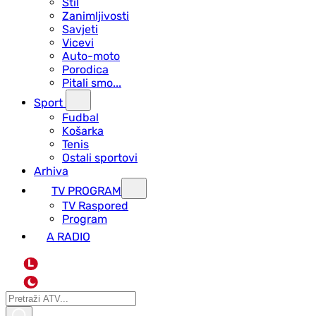
Stil
Zanimljivosti
Savjeti
Vicevi
Auto-moto
Porodica
Pitali smo...
Sport
Fudbal
Košarka
Tenis
Ostali sportovi
Arhiva
TV PROGRAM
ТV Raspored
Program
A RADIO
L