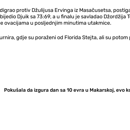
digrao protiv Džulijusa Ervinga iz Masačusetsa, postiga
jedio Djuik sa 73:69, a u finalu je savladao Džordžija
je ovacijama u posljednjim minutima utakmice.
turnira, gdje su poraženi od Florida Stejta, ali su potom
Pokušala da izgura dan sa 10 evra u Makarskoj, evo kol