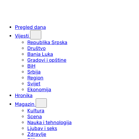
Pregled dana
Vijesti
Republika Srpska
Društvo
Banja Luka
Gradovi i opštine
BiH
Srbija
Region
Svijet
Ekonomija
Hronika
Magazin
Kultura
Scena
Nauka i tehnologija
Ljubav i seks
Zdravlje