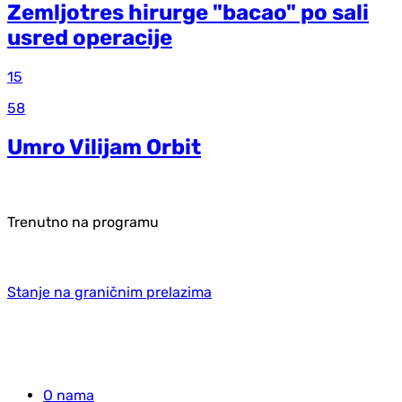
Zemljotres hirurge "bacao" po sali
usred operacije
15
58
Umro Vilijam Orbit
Trenutno na programu
Stanje na graničnim prelazima
O nama