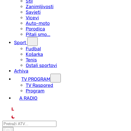
Stil
Zanimljivosti
Savjeti
Vicevi
Auto-moto
Porodica
Pitali smo...
Sport
Fudbal
Košarka
Tenis
Ostali sportovi
Arhiva
TV PROGRAM
ТV Raspored
Program
A RADIO
L