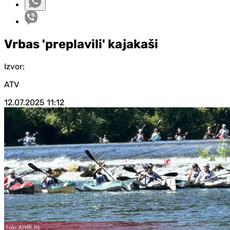
Vrbas 'preplavili' kajakaši
Izvor:
ATV
12.07.2025
11:12