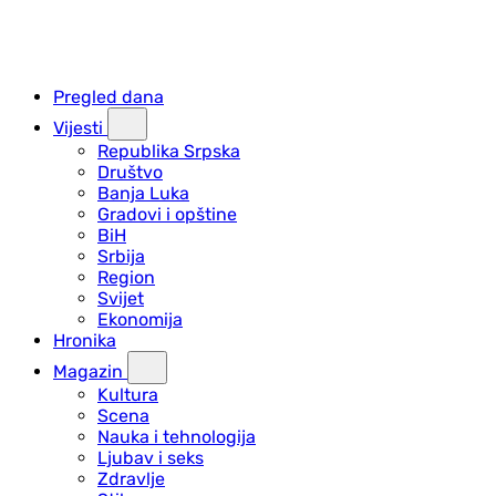
Pregled dana
Vijesti
Republika Srpska
Društvo
Banja Luka
Gradovi i opštine
BiH
Srbija
Region
Svijet
Ekonomija
Hronika
Magazin
Kultura
Scena
Nauka i tehnologija
Ljubav i seks
Zdravlje