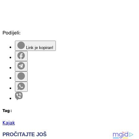
Podijeli:
Link je kopiran!
Tag
:
Kajak