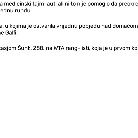
ila medicinski tajm-aut, ali ni to nije pomoglo da preo
arednu rundu.
ja, u kojima je ostvarila vrijednu pobjedu nad domaćom 
e Galfi.
jom Šunk, 288. na WTA rang-listi, koja je u prvom kol