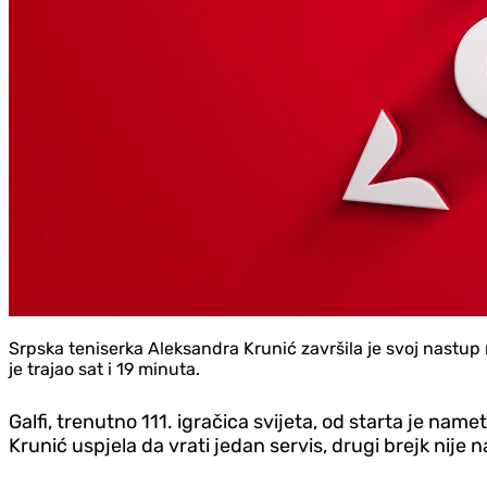
Srpska teniserka Aleksandra Krunić završila je svoj nastu
je trajao sat i 19 minuta.
Galfi, trenutno 111. igračica svijeta, od starta je name
Krunić uspjela da vrati jedan servis, drugi brejk nije n