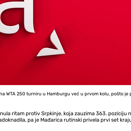
p na WTA 250 turniru u Hamburgu već u prvom kolu, pošto je 
tnula ritam protiv Srpkinje, koja zauzima 363. poziciju n
adoknadila, pa je Mađarica rutinski privela prvi set kraj