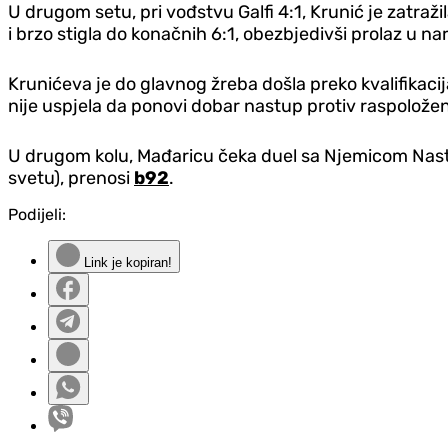
U drugom setu, pri vođstvu Galfi 4:1, Krunić je zatraž
i brzo stigla do konačnih 6:1, obezbjedivši prolaz u n
Krunićeva je do glavnog žreba došla preko kvalifikaci
nije uspjela da ponovi dobar nastup protiv raspoložen
U drugom kolu, Mađaricu čeka duel sa Njemicom Nastas
svetu), prenosi
b92
.
Podijeli:
Link je kopiran!