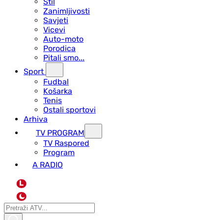
Stil
Zanimljivosti
Savjeti
Vicevi
Auto-moto
Porodica
Pitali smo...
Sport
Fudbal
Košarka
Tenis
Ostali sportovi
Arhiva
TV PROGRAM
ТV Raspored
Program
A RADIO
L