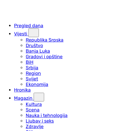
Pregled dana
Vijesti
Republika Srpska
Društvo
Banja Luka
Gradovi i opštine
BiH
Srbija
Region
Svijet
Ekonomija
Hronika
Magazin
Kultura
Scena
Nauka i tehnologija
Ljubav i seks
Zdravlje