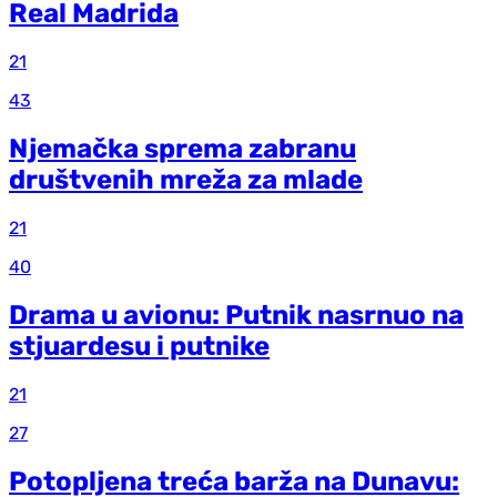
Real Madrida
21
43
Njemačka sprema zabranu
društvenih mreža za mlade
21
40
Drama u avionu: Putnik nasrnuo na
stjuardesu i putnike
21
27
Potopljena treća barža na Dunavu: