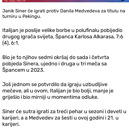
Janik Siner će igrati protiv Danila Medvedeva za titulu na
turniru u Pekingu.
Italijan je poslije velike borbe u polufinalu pobijedio
drugog igrača svijeta, Španca Karlosa Alkarasa, 7:6
(4), 6:1.
Bio je to njihov sedmi okršaj do sada i četvrta
pobjeda Sinera, ujedno i druga u tri meča sa
Špancem u 2023.
Još jednom se potvrdilo da igraju uzbudljive
mečeve, ali u ovom, Italijan je bio bolji, manje je
griješio i bio mirniji u momentima odluke.
Siner će sutra igrati za treći pehar u sezoni i deveti u
karijeri, a a Medvedev za šesti u ovoj godini i 21. u
karijeri.