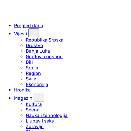
Pregled dana
Vijesti
Republika Srpska
Društvo
Banja Luka
Gradovi i opštine
BiH
Srbija
Region
Svijet
Ekonomija
Hronika
Magazin
Kultura
Scena
Nauka i tehnologija
Ljubav i seks
Zdravlje