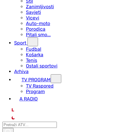
Stil
Zanimljivosti
Savjeti
Vicevi
Auto-moto
Porodica
Pitali smo...
Sport
Fudbal
Košarka
Tenis
Ostali sportovi
Arhiva
TV PROGRAM
ТV Raspored
Program
A RADIO
L