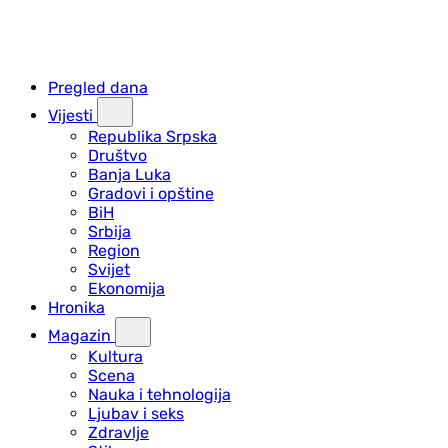
Pregled dana
Vijesti
Republika Srpska
Društvo
Banja Luka
Gradovi i opštine
BiH
Srbija
Region
Svijet
Ekonomija
Hronika
Magazin
Kultura
Scena
Nauka i tehnologija
Ljubav i seks
Zdravlje