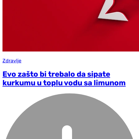
Zdravlje
Evo zašto bi trebalo da sipate
kurkumu u toplu vodu sa limunom