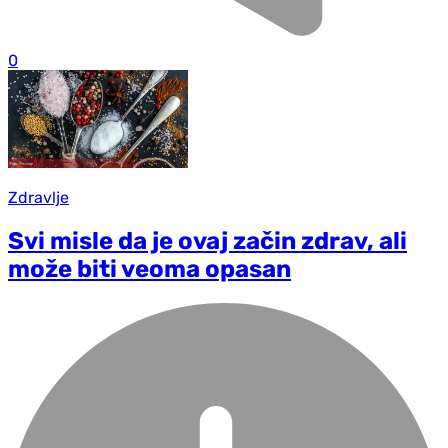
0
Zdravlje
Svi misle da je ovaj začin zdrav, ali
može biti veoma opasan