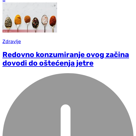
Zdravlje
Redovno konzumiranje ovog začina
dovodi do oštećenja jetre