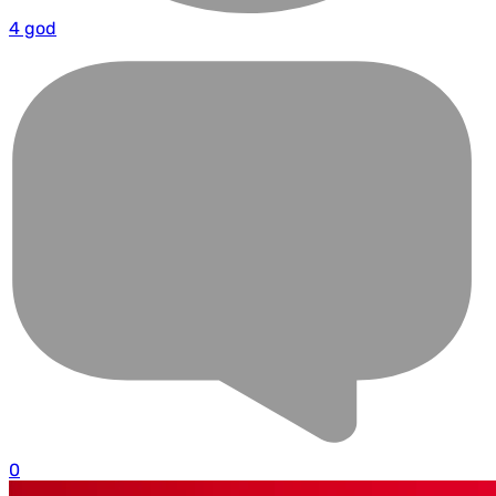
4 god
0