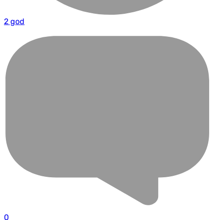
2 god
0