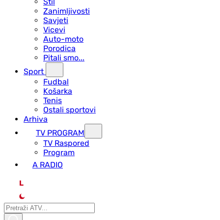
Stil
Zanimljivosti
Savjeti
Vicevi
Auto-moto
Porodica
Pitali smo...
Sport
Fudbal
Košarka
Tenis
Ostali sportovi
Arhiva
TV PROGRAM
ТV Raspored
Program
A RADIO
L