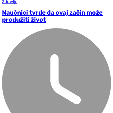
Zdravlje
Naučnici tvrde da ovaj začin može
produžiti život