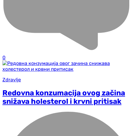
0
Zdravlje
Redovna konzumacija ovog začina
snižava holesterol i krvni pritisak