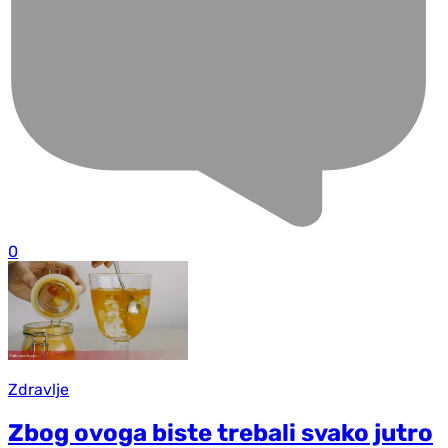
0
Zdravlje
Zbog ovoga biste trebali svako jutro