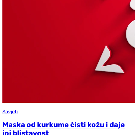
Savjeti
Maska od kurkume čisti kožu i daje
joj blistavost