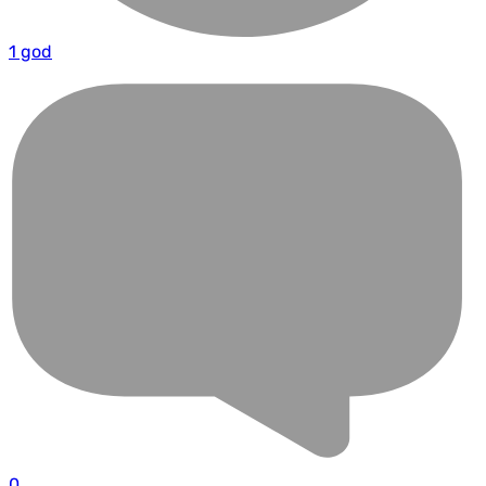
1 god
0