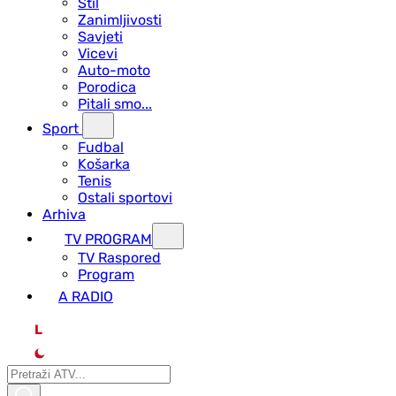
Stil
Zanimljivosti
Savjeti
Vicevi
Auto-moto
Porodica
Pitali smo...
Sport
Fudbal
Košarka
Tenis
Ostali sportovi
Arhiva
TV PROGRAM
ТV Raspored
Program
A RADIO
L