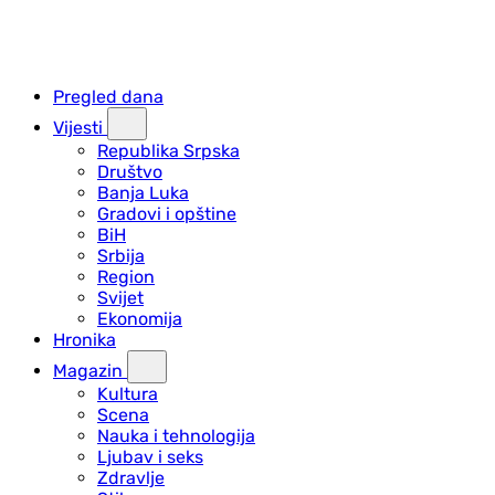
Pregled dana
Vijesti
Republika Srpska
Društvo
Banja Luka
Gradovi i opštine
BiH
Srbija
Region
Svijet
Ekonomija
Hronika
Magazin
Kultura
Scena
Nauka i tehnologija
Ljubav i seks
Zdravlje