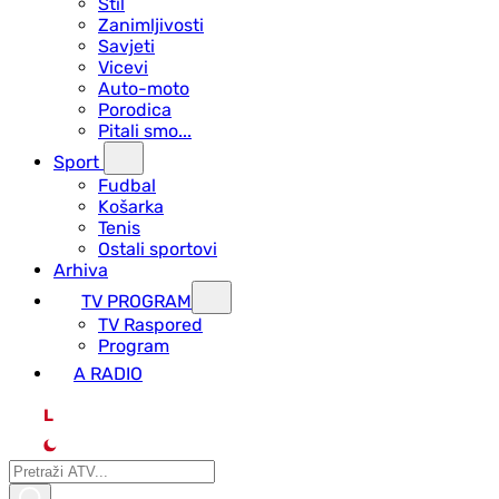
Stil
Zanimljivosti
Savjeti
Vicevi
Auto-moto
Porodica
Pitali smo...
Sport
Fudbal
Košarka
Tenis
Ostali sportovi
Arhiva
TV PROGRAM
ТV Raspored
Program
A RADIO
L