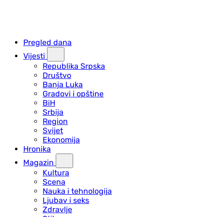
Pregled dana
Vijesti
Republika Srpska
Društvo
Banja Luka
Gradovi i opštine
BiH
Srbija
Region
Svijet
Ekonomija
Hronika
Magazin
Kultura
Scena
Nauka i tehnologija
Ljubav i seks
Zdravlje