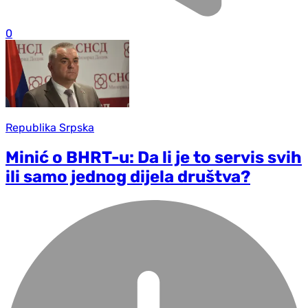
0
Republika Srpska
Minić o BHRT-u: Da li je to servis svih
ili samo jednog dijela društva?