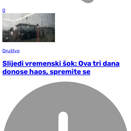
0
Društvo
Slijedi vremenski šok: Ova tri dana
donose haos, spremite se