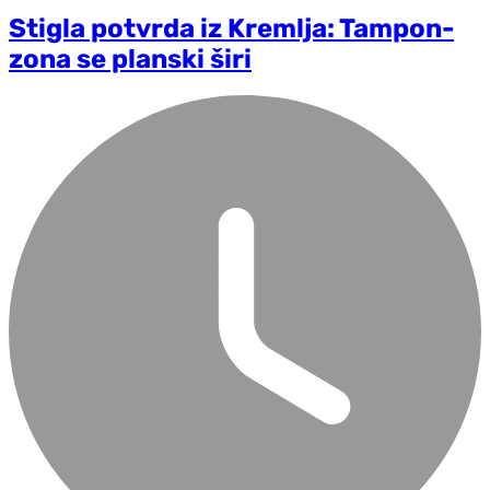
Stigla potvrda iz Kremlja: Tampon-
zona se planski širi