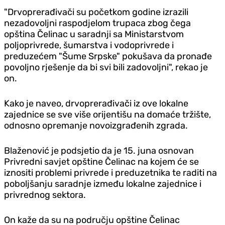
"Drvoprerađivači su početkom godine izrazili
nezadovoljni raspodjelom trupaca zbog čega
opština Čelinac u saradnji sa Ministarstvom
poljoprivrede, šumarstva i vodoprivrede i
preduzećem "Šume Srpske" pokušava da pronađe
povoljno rješenje da bi svi bili zadovoljni", rekao je
on.
Kako je naveo, drvoprerađivači iz ove lokalne
zajednice se sve više orijentišu na domaće tržište,
odnosno opremanje novoizgrađenih zgrada.
Blaženović je podsjetio da je 15. juna osnovan
Privredni savjet opštine Čelinac na kojem će se
iznositi problemi privrede i preduzetnika te raditi na
poboljšanju saradnje između lokalne zajednice i
privrednog sektora.
On kaže da su na području opštine Čelinac