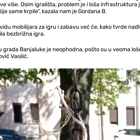
ve više. Osim igrališta, problem je i loša infrastruktura 
je same krpile“, kazala nam je Gordana B.
idu mobilijara za igru i zabavu već će, kako tvrde nadle
la bezbrižna igra.
čju grada Banjaluke je neophodna, pošto su u veoma loše
ić Vasilić.