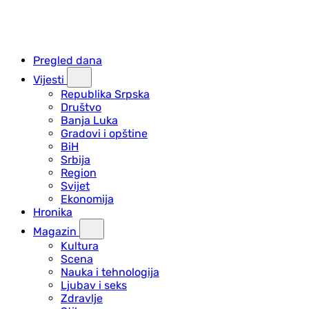
Pregled dana
Vijesti
Republika Srpska
Društvo
Banja Luka
Gradovi i opštine
BiH
Srbija
Region
Svijet
Ekonomija
Hronika
Magazin
Kultura
Scena
Nauka i tehnologija
Ljubav i seks
Zdravlje