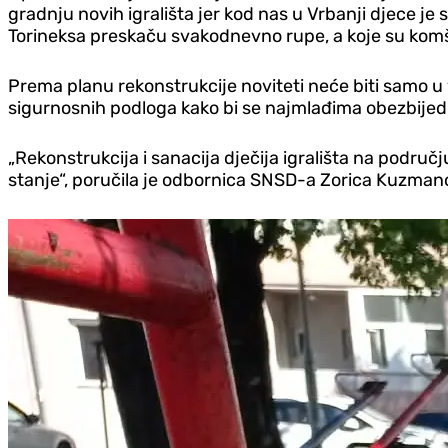
gradnju novih igrališta jer kod nas u Vrbanji djece je s
Torineksa preskaču svakodnevno rupe, a koje su komši
Prema planu rekonstrukcije noviteti neće biti samo u v
sigurnosnih podloga kako bi se najmlađima obezbijedi
„Rekonstrukcija i sanacija d‌ječija igrališta na podru
stanje“, poručila je odbornica SNSD-a Zorica Kuzmanov