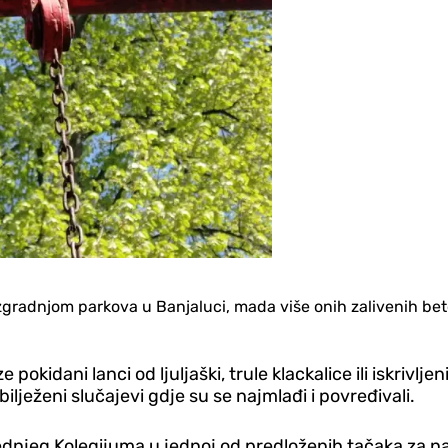
izgradnjom parkova u Banjaluci, mada više onih zalivenih bet
pokidani lanci od ljuljaški, trule klackalice ili iskrivlj
ježeni slučajevi gd‌je su se najmlađi i povređivali.
njeg Kolegijuma u jednoj od predloženih tačaka za nar