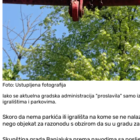
Foto:
Ustupljena fotografija
Iako se aktuelna gradska administracija "proslavila" samo 
igralištima i parkovima.
Skoro da nema parkića ili igrališta na kome se ne nalaze 
nego objekat za razonodu s obzirom da su u gradu zabil
Skupština grada Banjaluka prema navodima sa posljed