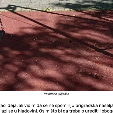
Pokidane ljuljaške
kao ideja, ali vidim da se ne spominju prigradska naselj
zi se u hladovini. Osim što bi ga trebalo urediti i obog