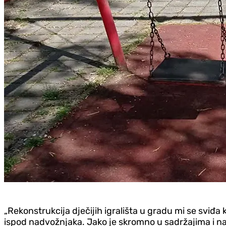
„Rekonstrukcija dječijih igrališta u gradu mi se sviđa 
ispod nadvožnjaka. Jako je skromno u sadržajima i nala