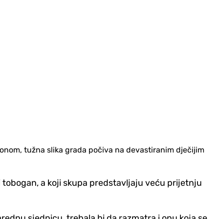
onom, tužna slika grada počiva na devastiranim d‌ječijim
eni tobogan, a koji skupa predstavljaju veću prijetnju
ednu sjednicu, trebala bi da razmatra i onu koja se