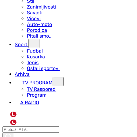
Stil
Zanimljivosti
Savjeti
Vicevi
Auto-moto
Porodica
Pitali smo...
Sport
Fudbal
Košarka
Tenis
Ostali sportovi
Arhiva
TV PROGRAM
ТV Raspored
Program
A RADIO
L