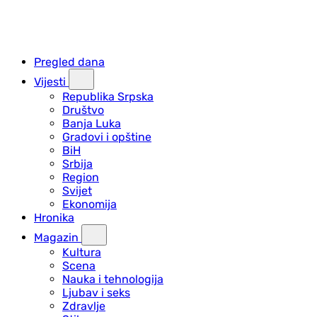
Pregled dana
Vijesti
Republika Srpska
Društvo
Banja Luka
Gradovi i opštine
BiH
Srbija
Region
Svijet
Ekonomija
Hronika
Magazin
Kultura
Scena
Nauka i tehnologija
Ljubav i seks
Zdravlje