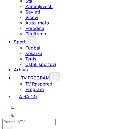
Stil
Zanimljivosti
Savjeti
Vicevi
Auto-moto
Porodica
Pitali smo...
Sport
Fudbal
Košarka
Tenis
Ostali sportovi
Arhiva
TV PROGRAM
ТV Raspored
Program
A RADIO
L