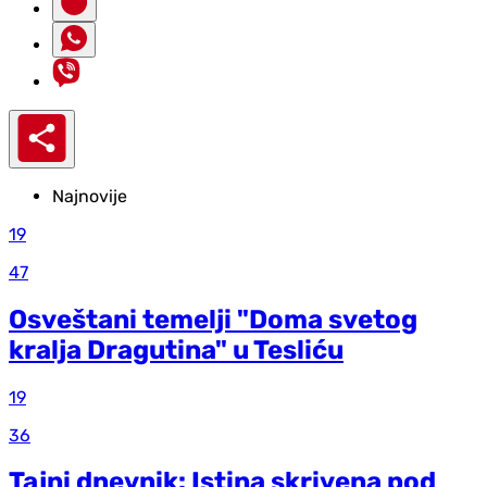
Najnovije
19
47
Osveštani temelji "Doma svetog
kralja Dragutina" u Tesliću
19
36
Tajni dnevnik: Istina skrivena pod