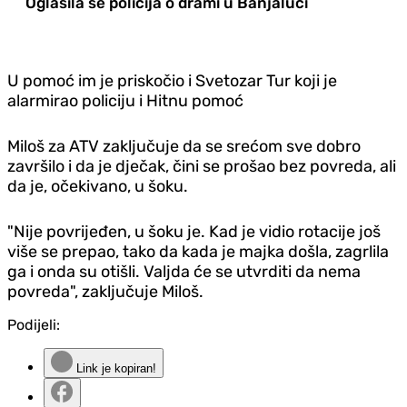
Oglasila se policija o drami u Banjaluci
U pomoć im je priskočio i Svetozar Tur koji je
alarmirao policiju i Hitnu pomoć
Miloš za ATV zaključuje da se srećom sve dobro
završilo i da je dječak, čini se prošao bez povreda, ali
da je, očekivano, u šoku.
"Nije povrijeđen, u šoku je. Kad je vidio rotacije još
više se prepao, tako da kada je majka došla, zagrlila
ga i onda su otišli. Valjda će se utvrditi da nema
povreda", zaključuje Miloš.
Podijeli:
Link je kopiran!