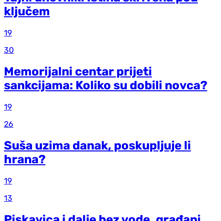
ključem
19
30
Memorijalni centar prijeti
sankcijama: Koliko su dobili novca?
19
26
Suša uzima danak, poskupljuje li
hrana?
19
13
Piskavica i dalje bez vode, građani