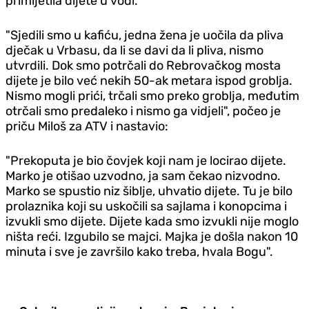
primijetila dijete u vodi.
"Sjedili smo u kafiću, jedna žena je uočila da pliva
dječak u Vrbasu, da li se davi da li pliva, nismo
utvrdili. Dok smo potrčali do Rebrovačkog mosta
dijete je bilo već nekih 50-ak metara ispod groblja.
Nismo mogli prići, trčali smo preko groblja, međutim
otrčali smo predaleko i nismo ga vidjeli", počeo je
priču Miloš za ATV i nastavio:
"Prekoputa je bio čovjek koji nam je locirao dijete.
Marko je otišao uzvodno, ja sam čekao nizvodno.
Marko se spustio niz šiblje, uhvatio dijete. Tu je bilo
prolaznika koji su uskočili sa sajlama i konopcima i
izvukli smo dijete. Dijete kada smo izvukli nije moglo
ništa reći. Izgubilo se majci. Majka je došla nakon 10
minuta i sve je završilo kako treba, hvala Bogu".