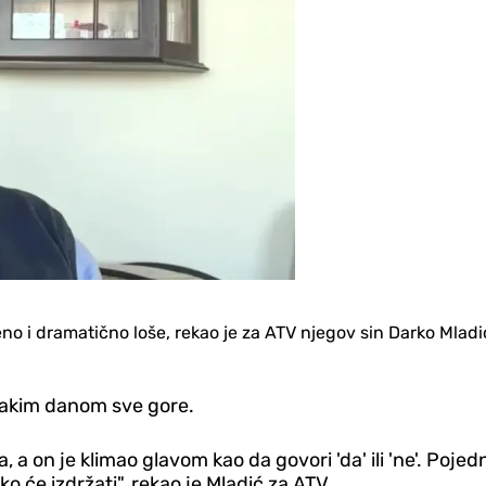
no i dramatično loše, rekao je za ATV njegov sin Darko Mlad
svakim danom sve gore.
 a on je klimao glavom kao da govori 'da' ili 'ne'. Pojednu 
liko će izdržati", rekao je Mladić za ATV.