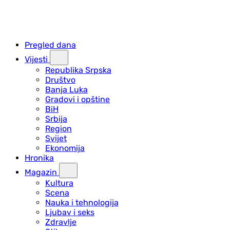
Pregled dana
Vijesti
Republika Srpska
Društvo
Banja Luka
Gradovi i opštine
BiH
Srbija
Region
Svijet
Ekonomija
Hronika
Magazin
Kultura
Scena
Nauka i tehnologija
Ljubav i seks
Zdravlje