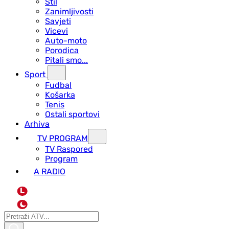
Stil
Zanimljivosti
Savjeti
Vicevi
Auto-moto
Porodica
Pitali smo...
Sport
Fudbal
Košarka
Tenis
Ostali sportovi
Arhiva
TV PROGRAM
ТV Raspored
Program
A RADIO
L