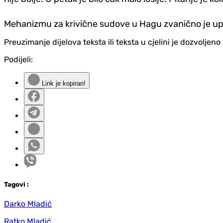
Mehanizmu za krivične sudove u Hagu zvanično je upuć
Preuzimanje dijelova teksta ili teksta u cjelini je dozvolje
Podijeli:
Link je kopiran!
Tag
ovi
:
Darko Mladić
Ratko Mladić