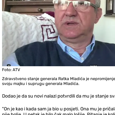
Foto:
ATV
Zdravstveno stanje generala Ratka Mladića je nepromijenje
svoju majku i suprugu generala Mladića.
Dodao je da su novi nalazi potvrdili da mu je stanje 
"On je kao i kada sam ja bio u posjeti. Ona mu je pričala,
nije bolje. U petak je bilo čak malo lošije. Pitanje je ko