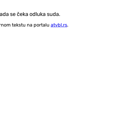
sada se čeka odluka suda.
vornom tekstu na portalu
atvbl.rs
.