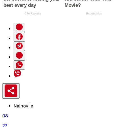
Najnovije
08
27