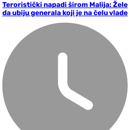
Teroristički napadi širom Malija: Žele
da ubiju generala koji je na čelu vlade