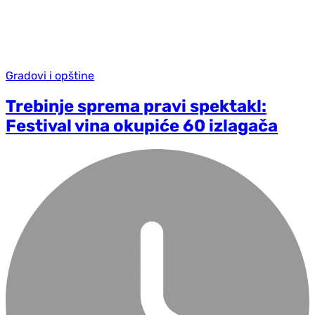
Gradovi i opštine
Trebinje sprema pravi spektakl:
Festival vina okupiće 60 izlagača