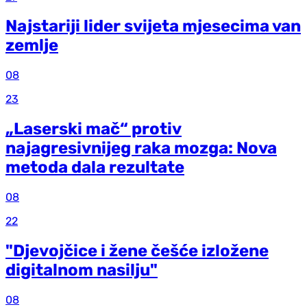
Najstariji lider svijeta mjesecima van
zemlje
08
23
„Laserski mač“ protiv
najagresivnijeg raka mozga: Nova
metoda dala rezultate
08
22
"Djevojčice i žene češće izložene
digitalnom nasilju"
08