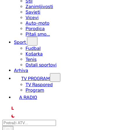
Stil
Zanimljivosti
Savjeti
Vicevi
Auto-moto
Porodica
Pitali smo...
Sport
Fudbal
Košarka
Tenis
Ostali sportovi
Arhiva
TV PROGRAM
ТV Raspored
Program
A RADIO
L