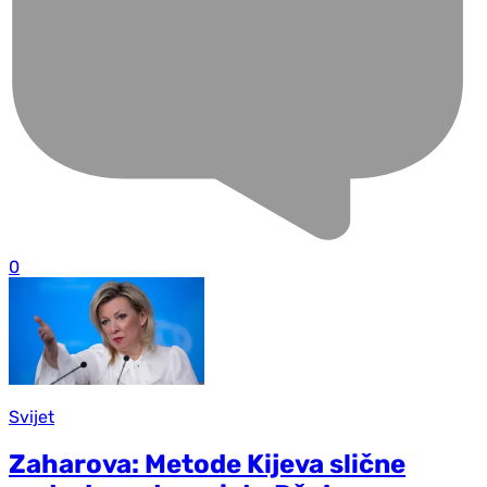
0
Svijet
Zaharova: Metode Kijeva slične