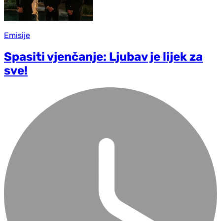
Emisije
Spasiti vjenčanje: Ljubav je lijek za
sve!