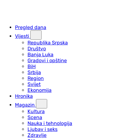
Pregled dana
Vijesti
Republika Srpska
Društvo
Banja Luka
Gradovi i opštine
BiH
Srbija
Region
Svijet
Ekonomija
Hronika
Magazin
Kultura
Scena
Nauka i tehnologija
Ljubav i seks
Zdravlje