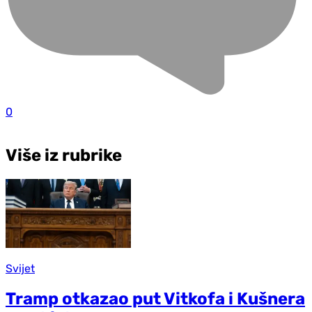
0
Više iz rubrike
Svijet
Tramp otkazao put Vitkofa i Kušnera