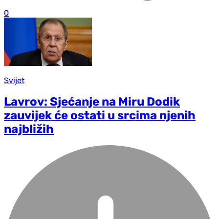
0
Svijet
Lavrov: Sjećanje na Miru Dodik
zauvijek će ostati u srcima njenih
najbližih