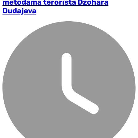
metodama terorista Džohara
Dudajeva