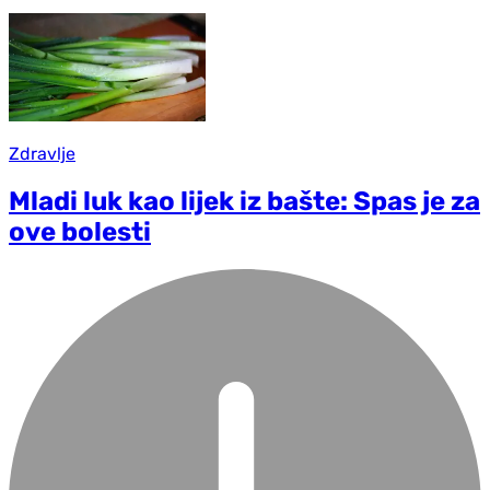
Zdravlje
Mladi luk kao lijek iz bašte: Spas je za
ove bolesti