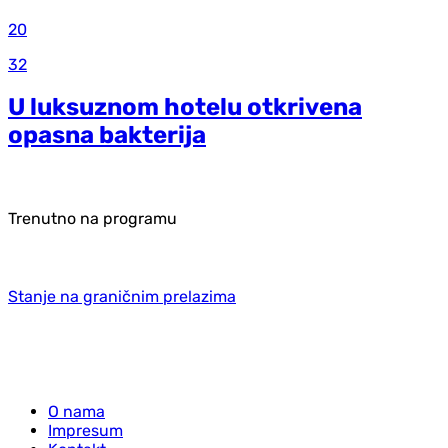
20
32
U luksuznom hotelu otkrivena
opasna bakterija
Trenutno na programu
Stanje na graničnim prelazima
O nama
Impresum