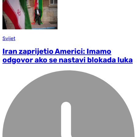
Svijet
Iran zaprijetio Americi: Imamo
odgovor ako se nastavi blokada luka