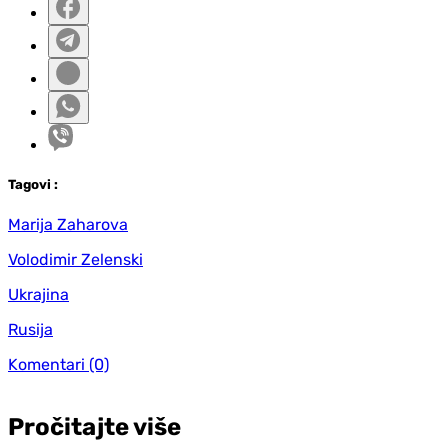
Tag
ovi
:
Marija Zaharova
Volodimir Zelenski
Ukrajina
Rusija
Komentari
(0)
Pročitajte više