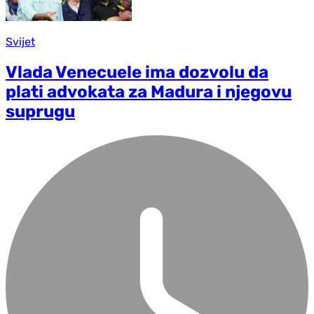
Svijet
Vlada Venecuele ima dozvolu da
plati advokata za Madura i njegovu
suprugu