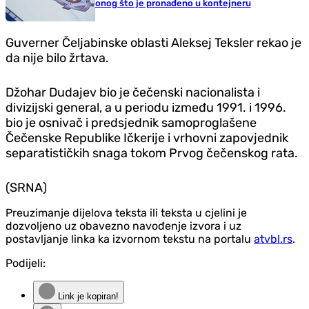
onog što je pronađeno u kontejneru
Guverner Čeljabinske oblasti Aleksej Teksler rekao je
da nije bilo žrtava.
Džohar Dudajev bio je čečenski nacionalista i
divizijski general, a u periodu između 1991. i 1996.
bio je osnivač i predsjednik samoproglašene
Čečenske Republike Ičkerije i vrhovni zapovjednik
separatističkih snaga tokom Prvog čečenskog rata.
(SRNA)
Preuzimanje dijelova teksta ili teksta u cjelini je
dozvoljeno uz obavezno navođenje izvora i uz
postavljanje linka ka izvornom tekstu na portalu
atvbl.rs
.
Podijeli:
Link je kopiran!