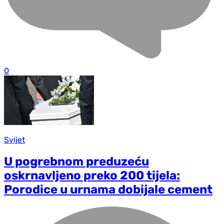
0
Svijet
U pogrebnom preduzeću
oskrnavljeno preko 200 tijela:
Porodice u urnama dobijale cement