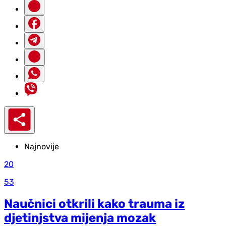
Najnovije
20
53
Naučnici otkrili kako trauma iz
d‌jetinjstva mijenja mozak