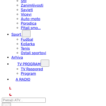
Stil
Zanimljivosti
Savjeti
Vicevi
Auto-moto
Porodica
Pitali smo...
Sport
Fudbal
Košarka
Tenis
Ostali sportovi
Arhiva
TV PROGRAM
ТV Raspored
Program
A RADIO
L