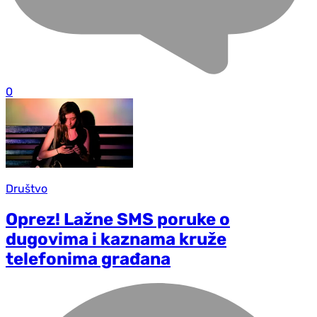
0
Društvo
Oprez! Lažne SMS poruke o
dugovima i kaznama kruže
telefonima građana