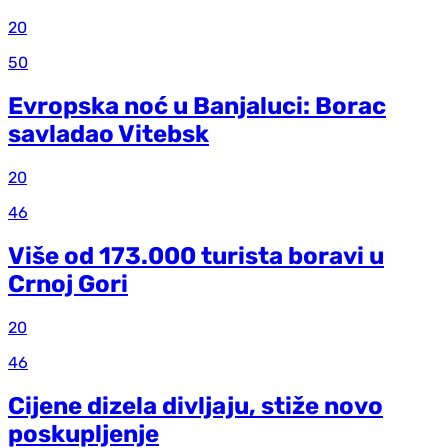
20
50
Evropska noć u Banjaluci: Borac
savladao Vitebsk
20
46
Više od 173.000 turista boravi u
Crnoj Gori
20
46
Cijene dizela divljaju, stiže novo
poskupljenje