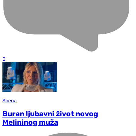
0
Scena
Buran ljubavni život novog
Melininog muža