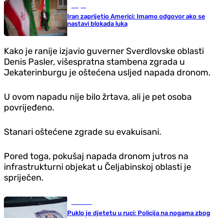
Svijet
Iran zaprijetio Americi: Imamo odgovor ako se
nastavi blokada luka
Kako je ranije izjavio guverner Sverdlovske oblasti
Denis Pasler, višespratna stambena zgrada u
Jekaterinburgu je oštećena usljed napada dronom.
U ovom napadu nije bilo žrtava, ali je pet osoba
povrijeđeno.
Stanari oštećene zgrade su evakuisani.
Pored toga, pokušaj napada dronom jutros na
infrastrukturni objekat u Čeljabinskoj oblasti je
spriječen.
Hronika
Puklo je djetetu u ruci: Policija na nogama zbog