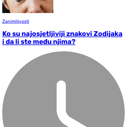
Zanimljivosti
Ko su najosjetljiviji znakovi Zodijaka
i da li ste među njima?