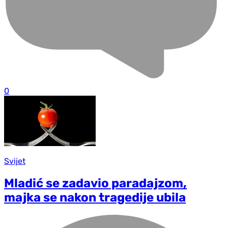
0
Svijet
Mladić se zadavio paradajzom,
majka se nakon tragedije ubila