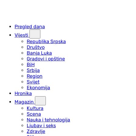
Pregled dana
Vijesti
Republika Srpska
Društvo
Banja Luka
Gradovi i opštine
BiH
Srbija
Region
Svijet
Ekonomija
Hronika
Magazin
Kultura
Scena
Nauka i tehnologija
Ljubav i seks
Zdravlje