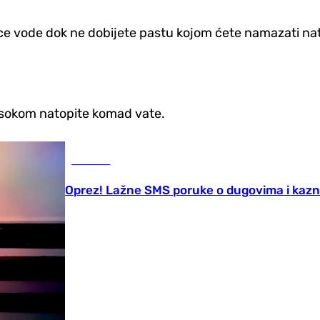
ice vode dok ne dobijete pastu kojom ćete namazati n
m sokom natopite komad vate.
Društvo
Oprez! Lažne SMS poruke o dugovima i kaz