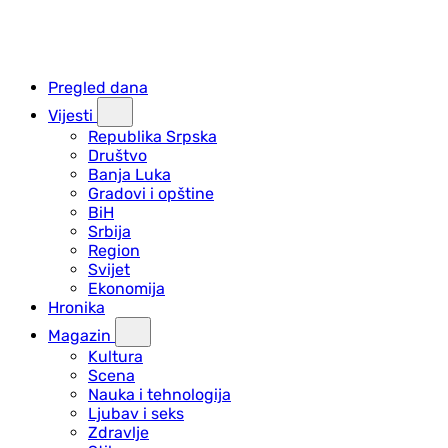
Pregled dana
Vijesti
Republika Srpska
Društvo
Banja Luka
Gradovi i opštine
BiH
Srbija
Region
Svijet
Ekonomija
Hronika
Magazin
Kultura
Scena
Nauka i tehnologija
Ljubav i seks
Zdravlje