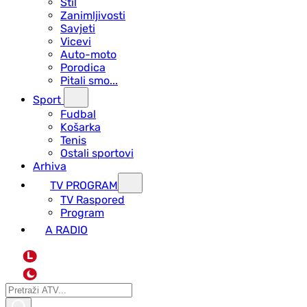
Stil
Zanimljivosti
Savjeti
Vicevi
Auto-moto
Porodica
Pitali smo...
Sport
Fudbal
Košarka
Tenis
Ostali sportovi
Arhiva
TV PROGRAM
ТV Raspored
Program
A RADIO
L