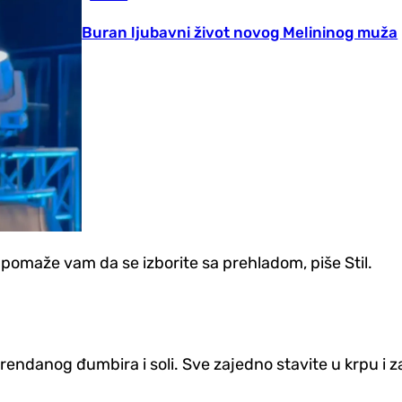
Buran ljubavni život novog Melininog muža
 pomaže vam da se izborite sa prehladom, piše Stil.
rendanog đumbira i soli. Sve zajedno stavite u krpu i za