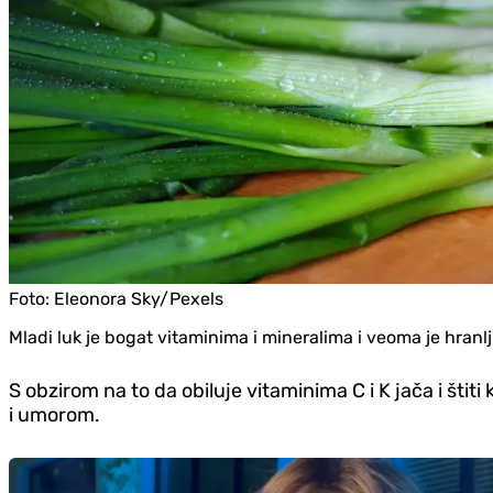
Foto:
Eleonora Sky/Pexels
Mladi luk je bogat vitaminima i mineralima i veoma je hranlj
S obzirom na to da obiluje vitaminima C i K jača i štit
i umorom.