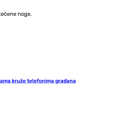
atečene noge.
nama kruže telefonima građana