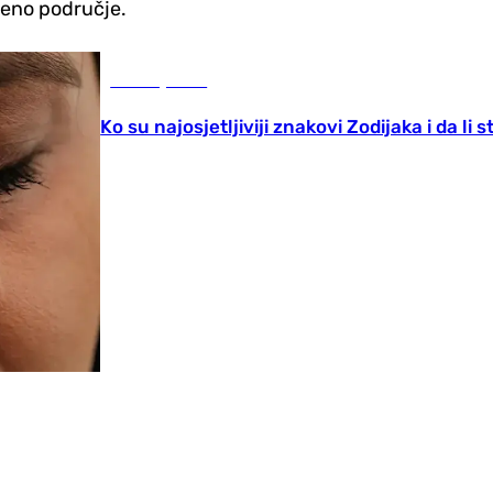
ljeno područje.
Zanimljivosti
Ko su najosjetljiviji znakovi Zodijaka i da li