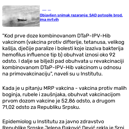
Svijet
Objavljen snimak razaranja: SAD potopile brod,
ima mrtvih
"Kod prve doze kombinovanom DTaP-IPV-Hib
vakcinom (vakcina protiv difterije, tetanusa, velikog
kašlja, dječije paralize i bolesti koje izaziva bakterija
hemofilus influence tip b) obuhvat iznosi oko 92
odsto. I dalje se bilježi pad obuhvata u revakcinaciji
kombinovanom DTaP-IPV-Hib vakcinom u odnosu
na primovakcinaciju", naveli su u Institutu.
Kada je u pitanju MRP vakcina - vakcina protiv malih
boginja, rubele i zaušnjaka, obuhvat vakcinacijom
prvom dozom vakcine je 52,86 odsto, a drugom
71,02 odsto za Republiku Srpsku.
Epidemiolog u Institutu za javno zdravstvo
Republike Srpske Jelena Đaković Dević rekla je Srni