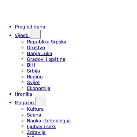
Pregled dana
Vijesti
Republika Srpska
Društvo
Banja Luka
Gradovi i opštine
BiH
Srbija
Region
Svijet
Ekonomija
Hronika
Magazin
Kultura
Scena
Nauka i tehnologija
Ljubav i seks
Zdravlje