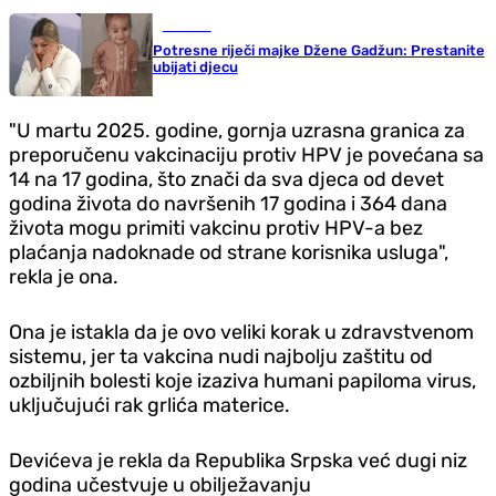
Društvo
Potresne riječi majke Džene Gadžun: Prestanite
ubijati djecu
"U martu 2025. godine, gornja uzrasna granica za
preporučenu vakcinaciju protiv HPV je povećana sa
14 na 17 godina, što znači da sva djeca od devet
godina života do navršenih 17 godina i 364 dana
života mogu primiti vakcinu protiv HPV-a bez
plaćanja nadoknade od strane korisnika usluga",
rekla je ona.
Ona je istakla da je ovo veliki korak u zdravstvenom
sistemu, jer ta vakcina nudi najbolju zaštitu od
ozbiljnih bolesti koje izaziva humani papiloma virus,
uključujući rak grlića materice.
Devićeva je rekla da Republika Srpska već dugi niz
godina učestvuje u obilježavanju