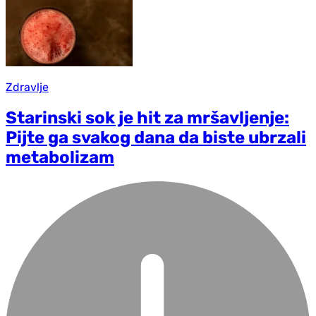
Zdravlje
Starinski sok je hit za mršavljenje:
Pijte ga svakog dana da biste ubrzali
metabolizam