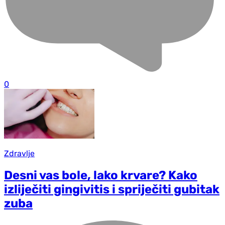
0
Zdravlje
Desni vas bole, lako krvare? Kako
izliječiti gingivitis i spriječiti gubitak
zuba