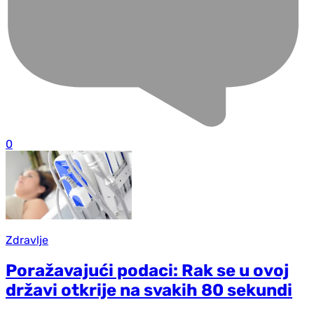
0
Zdravlje
Poražavajući podaci: Rak se u ovoj
državi otkrije na svakih 80 sekundi