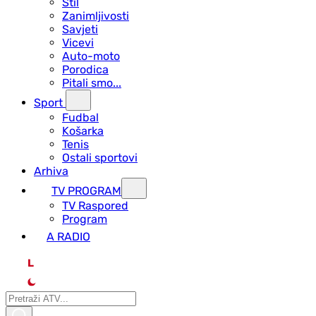
Stil
Zanimljivosti
Savjeti
Vicevi
Auto-moto
Porodica
Pitali smo...
Sport
Fudbal
Košarka
Tenis
Ostali sportovi
Arhiva
TV PROGRAM
ТV Raspored
Program
A RADIO
L