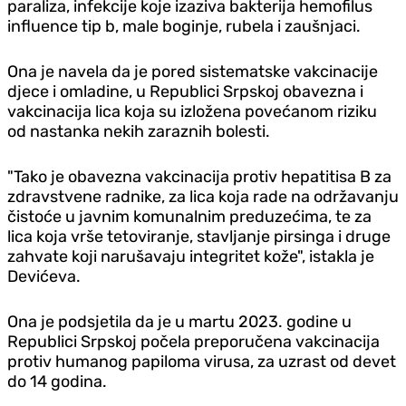
paraliza, infekcije koje izaziva bakterija hemofilus
influence tip b, male boginje, rubela i zaušnjaci.
Ona je navela da je pored sistematske vakcinacije
djece i omladine, u Republici Srpskoj obavezna i
vakcinacija lica koja su izložena povećanom riziku
od nastanka nekih zaraznih bolesti.
"Tako je obavezna vakcinacija protiv hepatitisa B za
zdravstvene radnike, za lica koja rade na održavanju
čistoće u javnim komunalnim preduzećima, te za
lica koja vrše tetoviranje, stavljanje pirsinga i druge
zahvate koji narušavaju integritet kože", istakla je
Devićeva.
Ona je podsjetila da je u martu 2023. godine u
Republici Srpskoj počela preporučena vakcinacija
protiv humanog papiloma virusa, za uzrast od devet
do 14 godina.