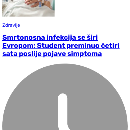
Zdravlje
Smrtonosna infekcija se širi
Evropom: Student preminuo četiri
sata poslije pojave simptoma