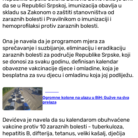
da se u Republici Srpskoj, imunizacija obavlja u
skladu sa Zakonom o zaštiti stanovništva od
zaraznih bolesti i Pravilnikom o imunizaciji i
hemoprofilaksi protiv zaraznih bolesti.
Ona je navela da je programom mjera za
sprečavanje i suzbijanje, eliminaciju i eradikaciju
zaraznih bolesti za područje Republike Srpske, koji
se donosi za svaku godinu, definisan kalendar
obavezne vakcinacije djece i omladine, koja je
besplatna za svu djecu i omladinu koja joj podliježu.
Društvo
Ogromne kolone na ulazu u BiH: Gužve na dva
prelaza
Devićeva je navela da su kalendarom obuhvaćene
vakcine protiv 10 zaraznih bolesti - tuberkuloza,
hepatitis B, difterija, tetanus, veliki kašalj, dječija