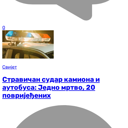
0
Свијет
Стравичан судар камиона и
аутобуса: Једно мртво, 20
повријеђених