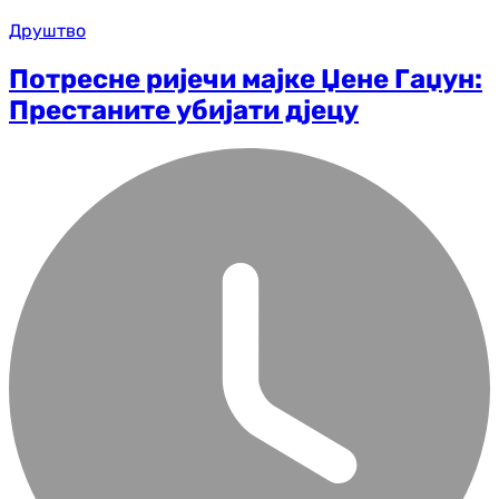
Друштво
Потресне ријечи мајке Џене Гаџун:
Престаните убијати дјецу