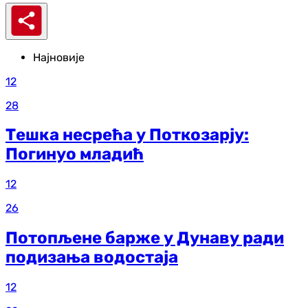
Најновије
12
28
Тешка несрећа у Поткозарју:
Погинуо младић
12
26
Потопљене барже у Дунаву ради
подизања водостаја
12