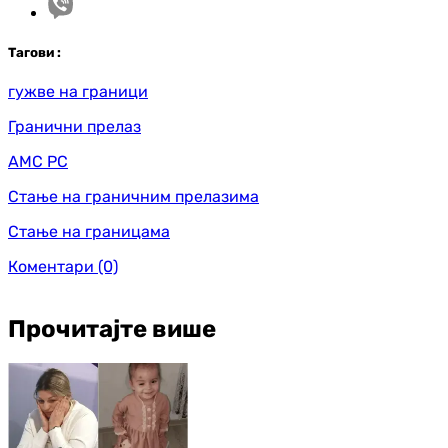
Таг
ови
:
гужве на граници
Гранични прелаз
АМС РС
Стање на граничним прелазима
Стање на границама
Коментари
(0)
Прочитајте више