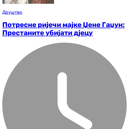
Друштво
Потресне ријечи мајке Џене Гаџун:
Престаните убијати дјецу