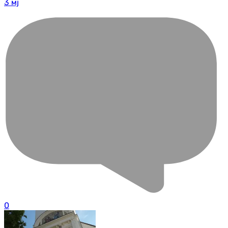
3 мј
0