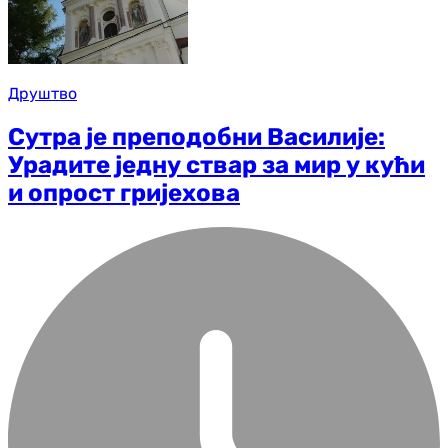
Друштво
Сутра је преподобни Василије:
Урадите једну ствар за мир у кући
и опрост гријехова