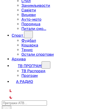
Стил
Занимљивости
Савјети
Вицеви
Ауто-мото
Породица
Питали смо...
Спорт
Фудбал
Кошарка
Тенис
Остали спортови
Архива
ТВ ПРОГРАМ
ТВ Распоред
Програм
А РАДИО
L