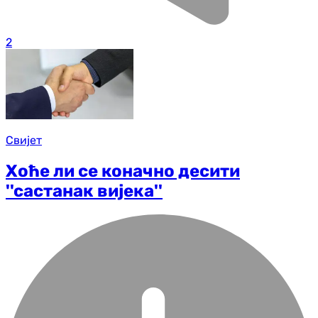
2
Свијет
Хоће ли се коначно десити
''састанак вијека''