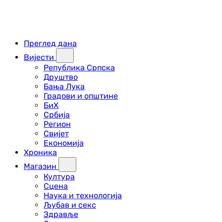
Преглед дана
Вијести
Република Српска
Друштво
Бања Лука
Градови и општине
БиХ
Србија
Регион
Свијет
Економија
Хроника
Магазин
Култура
Сцена
Наука и технологија
Љубав и секс
Здравље