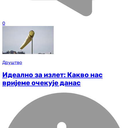
0
Друштво
Идеално за излет: Какво нас
вријеме очекује данас