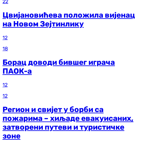
22
Цвијановићева положила вијенац
на Новом Зејтинлику
12
18
Борац доводи бившег играча
ПАОК-а
12
12
Регион и свијет у борби са
пожарима – хиљаде евакуисаних,
затворени путеви и туристичке
зоне