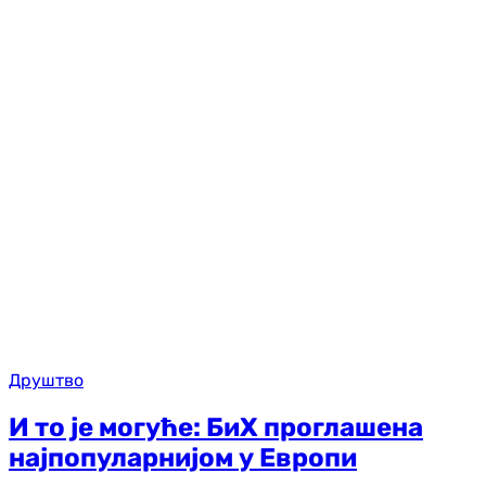
Друштво
И то је могуће: БиХ проглашена
најпопуларнијом у Европи