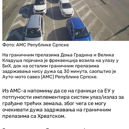
Фото:
АМС Републике Српске
На граничним прелазима Доња Градина и Велика
Кладуша појачана је фреквенција возила на улазу у
БиХ, док на осталим граничним прелазима
задржавања нису дужа од 30 минута, саопштио је
Ауто-мото савез (АМС) Републике Српске.
Из АМС-а напомињу да се на граници са ЕУ у
потпуности имплементира систем улаз/излаз за
грађане трећих земаља, због чега се могу
очекивати дужа задржавања на граничним
прелазима са Хрватском.