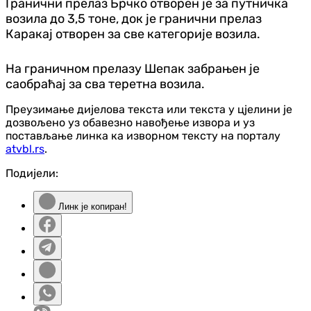
Гранични прелаз Брчко отворен је за путничка
возила до 3,5 тоне, док је гранични прелаз
Каракај отворен за све категорије возила.
На граничном прелазу Шепак забрањен је
саобраћај за сва теретна возила.
Преузимање дијелова текста или текста у цјелини је
дозвољено уз обавезно навођење извора и уз
постављање линка ка изворном тексту на порталу
atvbl.rs
.
Подијели:
Линк је копиран!