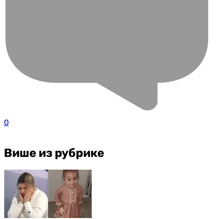
0
Више из рубрике