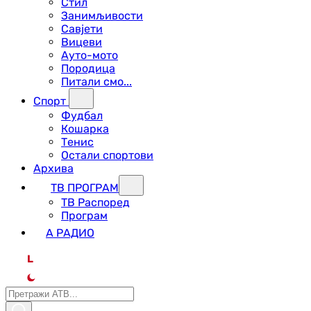
Стил
Занимљивости
Савјети
Вицеви
Ауто-мото
Породица
Питали смо...
Спорт
Фудбал
Кошарка
Тенис
Остали спортови
Архива
ТВ ПРОГРАМ
ТВ Распоред
Програм
А РАДИО
L