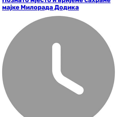
мајке Милорада Додика