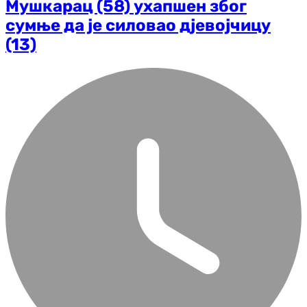
Мушкарац (58) ухапшен због
сумње да је силовао дјевојчицу
(13)