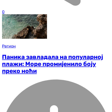
0
Регион
Паника завладала на популарној
плажи: Море промијенило боју
преко ноћи