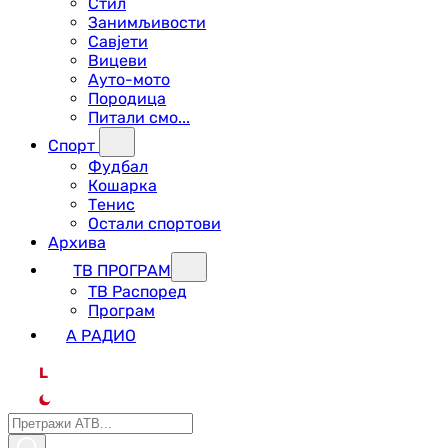
Стил
Занимљивости
Савјети
Вицеви
Ауто-мото
Породица
Питали смо...
Спорт
Фудбал
Кошарка
Тенис
Остали спортови
Архива
ТВ ПРОГРАМ
ТВ Распоред
Програм
А РАДИО
L