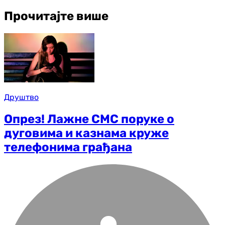
Прочитајте више
Друштво
Опрез! Лажне СМС поруке о
дуговима и казнама круже
телефонима грађана