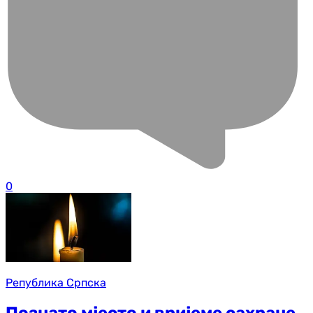
0
Република Српска
Познато мјесто и вријеме сахране