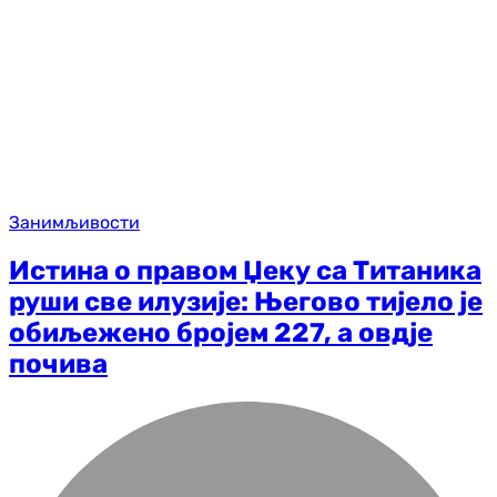
Занимљивости
Истина о правом Џеку са Титаника
руши све илузије: Његово тијело је
обиљежено бројем 227, а овдје
почива