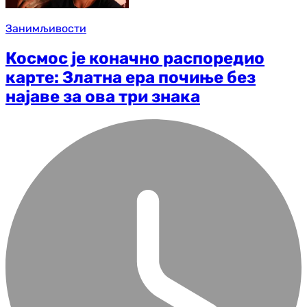
Занимљивости
Космос је коначно распоредио
карте: Златна ера почиње без
најаве за ова три знака