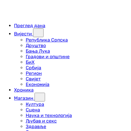
Преглед дана
Вијести
Република Српска
Друштво
Бања Лука
Градови и општине
БиХ
Србија
Регион
Свијет
Економија
Хроника
Магазин
Култура
Сцена
Наука и технологија
Љубав и секс
Здравље