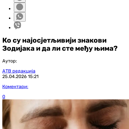
Ко су најосјетљивији знакови
Зодијака и да ли сте међу њима?
Аутор:
АТВ редакција
25.04.2026
15:21
Коментари:
0