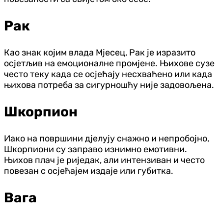
Рак
Као знак којим влада Мјесец, Рак је изразито
осјетљив на емоционалне промјене. Њихове сузе
често теку када се осјећају несхваћено или када
њихова потреба за сигурношћу није задовољена.
Шкорпион
Иако на површини дјелују снажно и непробојно,
Шкорпиони су заправо изнимно емотивни.
Њихов плач је риједак, али интензиван и често
повезан с осјећајем издаје или губитка.
Вага