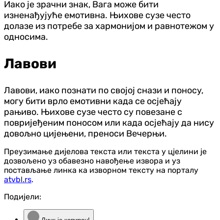
Иако је зрачни знак, Вага може бити
изненађујуће емотивна. Њихове сузе често
долазе из потребе за хармонијом и равнотежом у
односима.
Лавови
Лавови, иако познати по својој снази и поносу,
могу бити врло емотивни када се осјећају
рањиво. Њихове сузе често су повезане с
повријеђеним поносом или када осјећају да нису
довољно цијењени, преноси Вечерњи.
Преузимање дијелова текста или текста у цјелини је
дозвољено уз обавезно навођење извора и уз
постављање линка ка изворном тексту на порталу
atvbl.rs
.
Подијели: