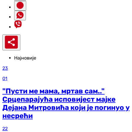
Најновије
23
01
"Пусти ме мама, мртав сам.."
Срцепарајућа исповијест мајке
Дејана Митровића који је погинуо у
несрећи
22