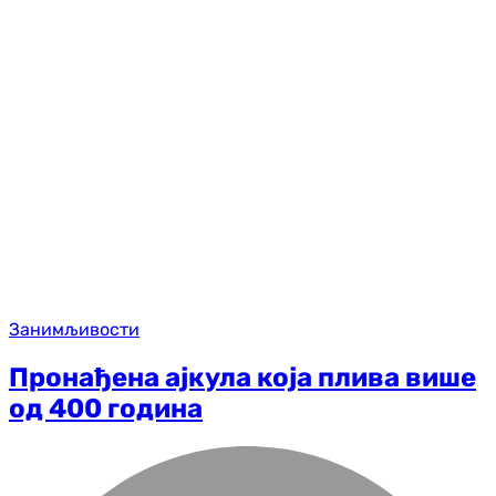
Занимљивости
Пронађена ајкула која плива више
од 400 година