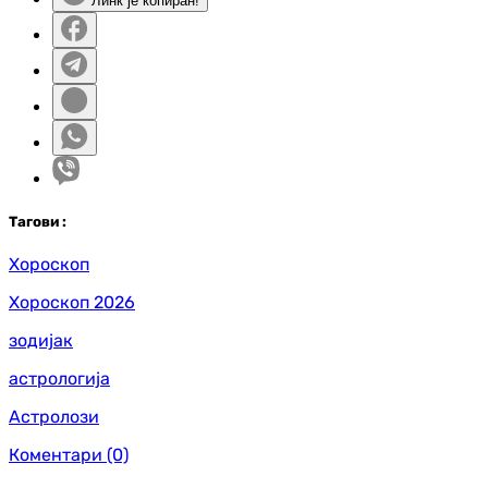
Линк је копиран!
Таг
ови
:
Хороскоп
Хороскоп 2026
зодијак
астрологија
Астролози
Коментари
(0)