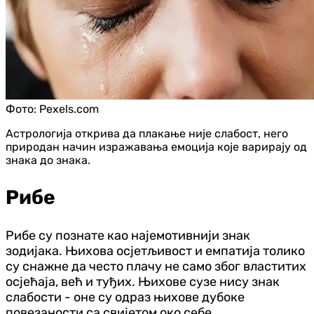
Фото:
Pexels.com
Астрологија открива да плакање није слабост, него
природан начин изражавања емоција које варирају од
знака до знака.
Рибе
Рибе су познате као најемотивнији знак
зодијака. Њихова осјетљивост и емпатија толико
су снажне да често плачу не само због властитих
осјећаја, већ и туђих. Њихове сузе нису знак
слабости - оне су одраз њихове дубоке
повезаности са свијетом око себе.