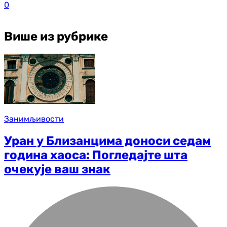
0
Више из рубрике
Занимљивости
Уран у Близанцима доноси седам
година хаоса: Погледајте шта
очекује ваш знак