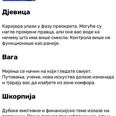
Дјевица
Каријера улази у фазу преокрета. Могуће су
нагле промјене правца, али оне вас воде ка
нечему што има више смисла. Контрола више не
функционише као раније.
Вага
Мијења се начин на који гледате свијет.
Путовања, учење, нова искуства долазе изненада
и тјерају вас да изађете из зоне комфора.
Шкорпија
Дубоке емотивне и финансијске теме излазе на