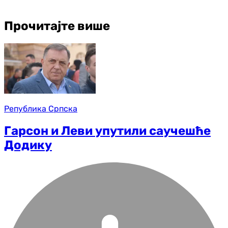
Прочитајте више
Република Српска
Гарсон и Леви упутили саучешће
Додику