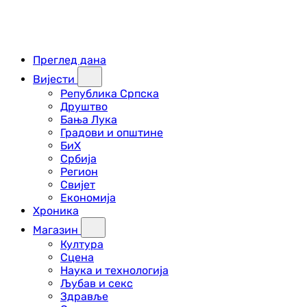
Преглед дана
Вијести
Република Српска
Друштво
Бања Лука
Градови и општине
БиХ
Србија
Регион
Свијет
Економија
Хроника
Магазин
Култура
Сцена
Наука и технологија
Љубав и секс
Здравље