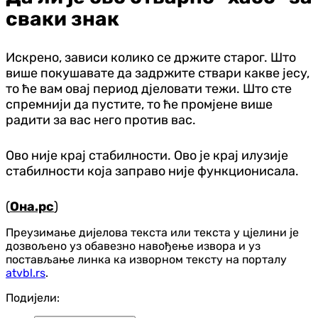
сваки знак
Искрено, зависи колико се држите старог. Што
више покушавате да задржите ствари какве јесу,
то ће вам овај период дјеловати тежи. Што сте
спремнији да пустите, то ће промјене више
радити за вас него против вас.
Ово није крај стабилности. Ово је крај илузије
стабилности која заправо није функционисала.
(
Она.рс
)
Преузимање дијелова текста или текста у цјелини је
дозвољено уз обавезно навођење извора и уз
постављање линка ка изворном тексту на порталу
atvbl.rs
.
Подијели: