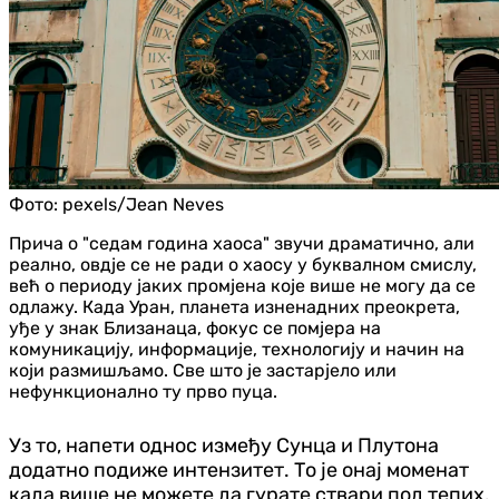
Фото:
pexels/Jean Neves
Прича о "седам година хаоса" звучи драматично, али
реално, овдје се не ради о хаосу у буквалном смислу,
већ о периоду јаких промјена које више не могу да се
одлажу. Када Уран, планета изненадних преокрета,
уђе у знак Близанаца, фокус се помјера на
комуникацију, информације, технологију и начин на
који размишљамо. Све што је застарјело или
нефункционално ту прво пуца.
Уз то, напети однос између Сунца и Плутона
додатно подиже интензитет. То је онај моменат
када више не можете да гурате ствари под тепих.