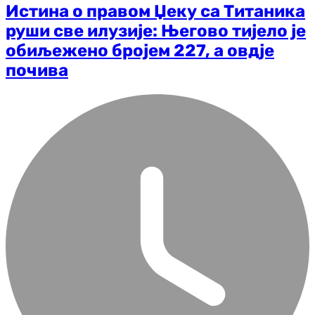
Истина о правом Џеку са Титаника
руши све илузије: Његово тијело је
обиљежено бројем 227, а овдје
почива