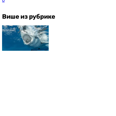
0
Више из рубрике