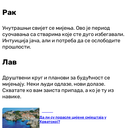
Рак
Унутрашњи свијет се мијења. Ово је период
суочавања са стварима које сте дуго избегавали.
Интуиција јача, али и потреба да се ослободите
прошлости.
Лав
Друштвени круг и планови за будућност се
мијењају. Неки људи одлазе, нови долазе.
Схватате ко вам заиста припада, а ко је ту из
навике.
Регион
Да ли су порасле цијене смјештаја у
Хрватској?