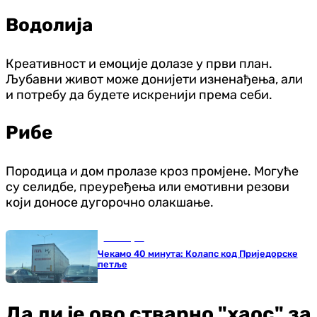
Водолија
Креативност и емоције долазе у први план.
Љубавни живот може донијети изненађења, али
и потребу да будете искренији према себи.
Рибе
Породица и дом пролазе кроз промјене. Могуће
су селидбе, преуређења или емотивни резови
који доносе дугорочно олакшање.
Бања Лука
Чекамо 40 минута: Колапс код Приједорске
петље
Да ли је ово стварно "хаос" за