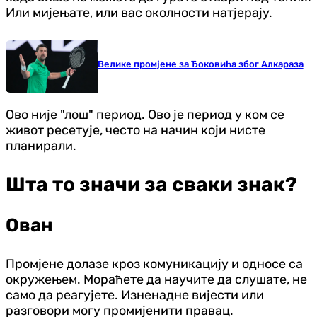
Или мијењате, или вас околности натјерају.
Тенис
Велике промјене за Ђоковића због Алкараза
Ово није "лош" период. Ово је период у ком се
живот ресетује, често на начин који нисте
планирали.
Шта то значи за сваки знак?
Ован
Промјене долазе кроз комуникацију и односе са
окружењем. Мораћете да научите да слушате, не
само да реагујете. Изненадне вијести или
разговори могу промијенити правац.