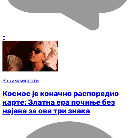
0
Занимљивости
Космос је коначно распоредио
карте: Златна ера почиње без
најаве за ова три знака