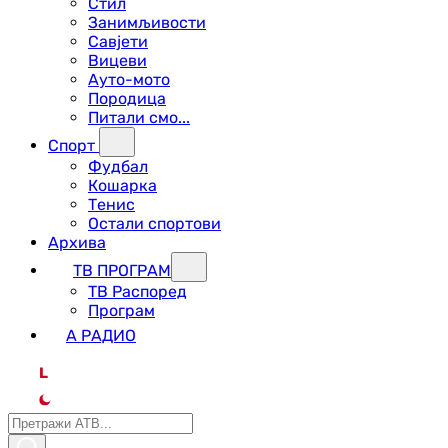
Стил
Занимљивости
Савјети
Вицеви
Ауто-мото
Породица
Питали смо...
Спорт
Фудбал
Кошарка
Тенис
Остали спортови
Архива
ТВ ПРОГРАМ
ТВ Распоред
Програм
А РАДИО
L