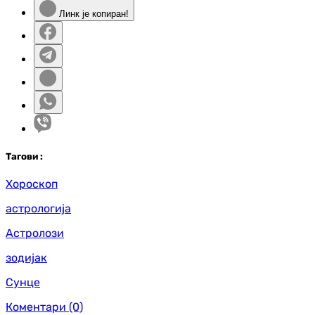
Линк је копиран!
Таг
ови
:
Хороскоп
астрологија
Астролози
зодијак
Сунце
Коментари
(0)