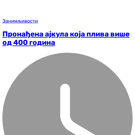
Занимљивости
Пронађена ајкула која плива више
од 400 година