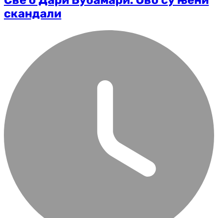
Све о Дари Бубамари: Ово су њени
скандали