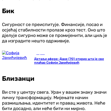
Бик
Сигурност се преиспитује. Финансије, посао и
осјећај стабилности пролазе кроз тест. Оно што
дјелује сигурно може се промијенити, али циљ је
да изградите нешто одрживије.
Сцена
Детаљи афере: Дане (70) открио шта је све
плаћао Софији Јанићијевић
Близанци
Ви сте у центру свега. Уран у вашем знаку значи
личну трансформацију. Мијењате начин
размишљања, идентитет и правац живота. Неће
бити досадно, али неће бити ни мирно.