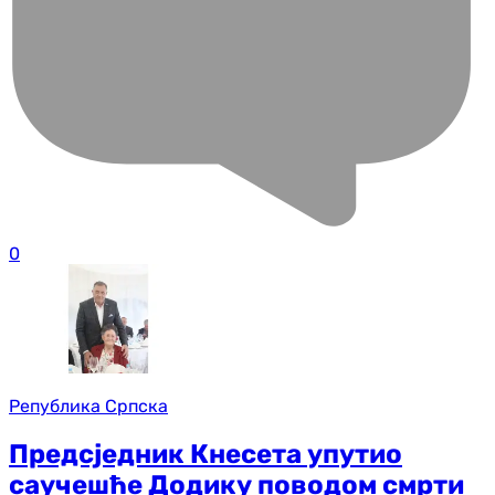
0
Република Српска
Предсједник Кнесета упутио
саучешће Додику поводом смрти