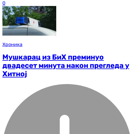
0
Хроника
Мушкарац из БиХ преминуо
двадесет минута након прегледа у
Хитној