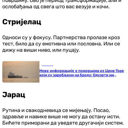
површину. Ово је период трансформације, али и
ослобађања од свега што вас везује и кочи.
Стријелац
Односи су у фокусу. Партнерства пролазе кроз
тест, било да су емотивна или пословна. Или се
дижу на виши ниво, или пуцају.
Регион
Нове информације о поморцима из Црне Горе
који су заробљени на броду: Одузети им
телефони
Јарац
Рутина и свакодневица се мијењају. Посао,
здравље и навике више не могу да остану исти.
Бићете приморани да уведете другачији систем.