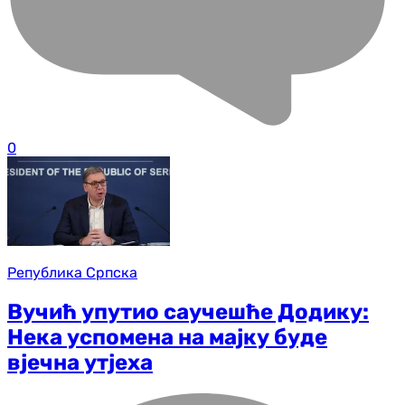
0
Република Српска
Вучић упутио саучешће Додику:
Нека успомена на мајку буде
вјечна утјеха