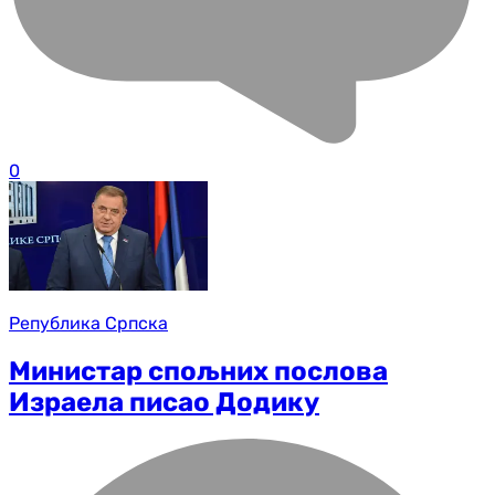
0
Република Српска
Министар спољних послова
Израела писао Додику