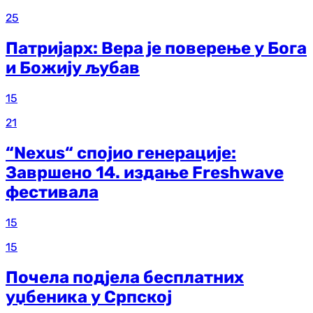
25
Патријарх: Вера је поверење у Бога
и Божију љубав
15
21
“Nexus“ спојио генерације:
Завршено 14. издање Freshwave
фестивала
15
15
Почела подјела бесплатних
уџбеника у Српској