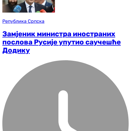
Република Српска
Замјеник министра иностраних
послова Русије упутио саучешће
Додику