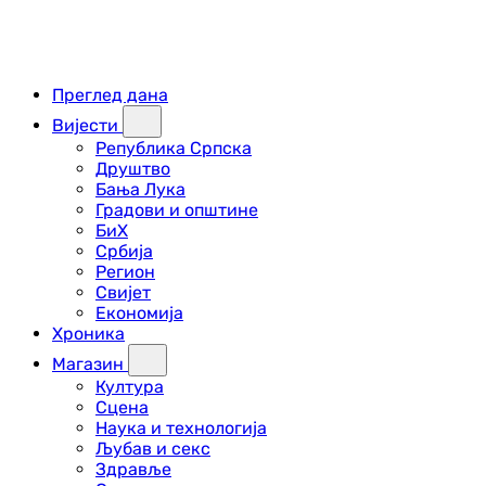
Преглед дана
Вијести
Република Српска
Друштво
Бања Лука
Градови и општине
БиХ
Србија
Регион
Свијет
Економија
Хроника
Магазин
Култура
Сцена
Наука и технологија
Љубав и секс
Здравље