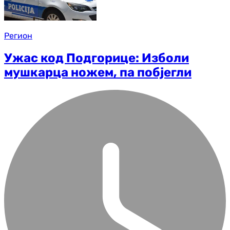
Регион
Ужас код Подгорице: Изболи
мушкарца ножем, па побјегли