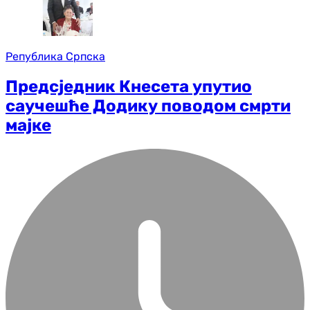
Република Српска
Предсједник Кнесета упутио
саучешће Додику поводом смрти
мајке