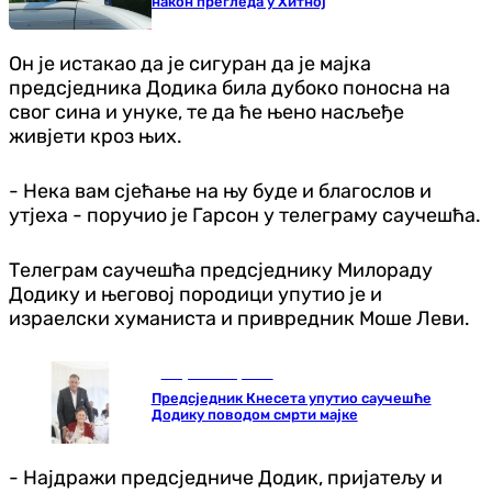
након прегледа у Хитној
Он је истакао да је сигуран да је мајка
предсједника Додика била дубоко поносна на
свог сина и унуке, те да ће њено насљеђе
живјети кроз њих.
- Нека вам сјећање на њу буде и благослов и
утјеха - поручио је Гарсон у телеграму саучешћа.
Телеграм саучешћа предсједнику Милораду
Додику и његовој породици упутио је и
израелски хуманиста и привредник Моше Леви.
Република Српска
Предсједник Кнесета упутио саучешће
Додику поводом смрти мајке
- Најдражи предсједниче Додик, пријатељу и