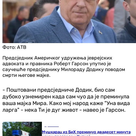
Фото:
АТВ
Предсједник Америчког удружења јеврејских
адвоката и правника Роберт Гарсон упутио је
саучешће предсједнику Милораду Додику поводом
смрти његове мајке.
- Поштовани предсједниче Додик, био сам
дубоко узнемирен када сам чуо да је преминула
ваша мајка Мира. Како мој народ каже "Уна вида
ларга" - нека Ти је дуг живот - навео је Гарсон.
Хроника
Мушкарац из БиХ преминуо двадесет минута