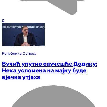
0
Република Српска
Вучић упутио саучешће Додику:
Нека успомена на мајку буде
вјечна утјеха