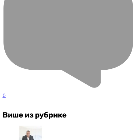
0
Више из рубрике