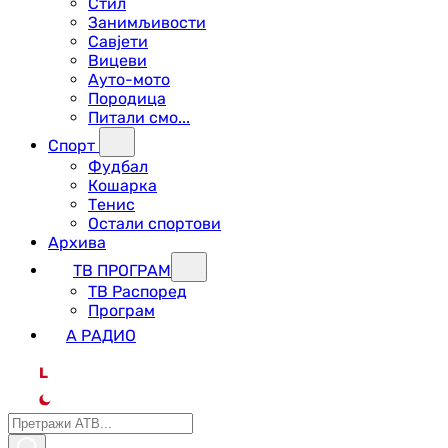
Стил
Занимљивости
Савјети
Вицеви
Ауто-мото
Породица
Питали смо...
Спорт
Фудбал
Кошарка
Тенис
Остали спортови
Архива
ТВ ПРОГРАМ
ТВ Распоред
Програм
А РАДИО
L