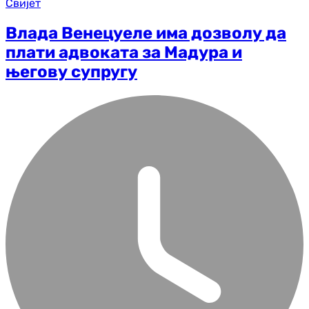
Свијет
Влада Венецуеле има дозволу да
плати адвоката за Мадура и
његову супругу