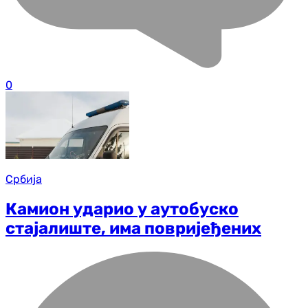
0
Србија
Камион ударио у аутобуско
стајалиште, има повријеђених