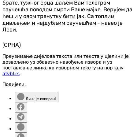
брате, тужног срца шаљем Вам телеграм
саучешћа поводом смрти Ваше мајке. Верујем да
ћеш и у овом тренутку бити јак. Са топлим
дивљењем и најдубљим саучешћем - навео је
Леви.
(СРНА)
Преузимање дијелова текста или текста у цјелини је
дозвољено уз обавезно навођење извора и уз
постављање линка ка изворном тексту на порталу
atvbl.rs
.
Подијели:
Линк је копиран!