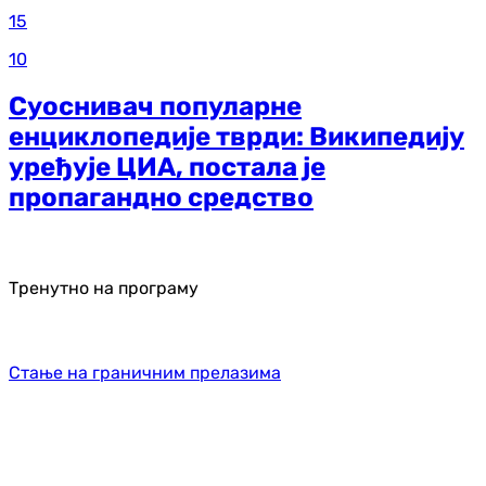
15
10
Суоснивач популарне
енциклопедије тврди: Википедију
уређује ЦИА, постала је
пропагандно средство
Тренутно на програму
Стање на граничним прелазима