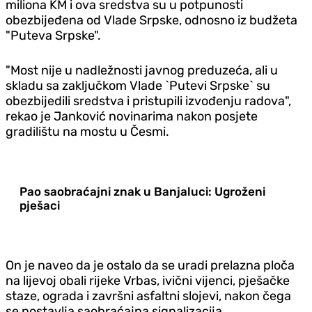
miliona KM i ova sredstva su u potpunosti
obezbijeđena od Vlade Srpske, odnosno iz budžeta
"Puteva Srpske".
"Most nije u nadležnosti javnog preduzeća, ali u
skladu sa zaključkom Vlade `Putevi Srpske` su
obezbijedili sredstva i pristupili izvođenju radova",
rekao je Janković novinarima nakon posjete
gradilištu na mostu u Česmi.
Pao saobraćajni znak u Banjaluci: Ugroženi
pješaci
On je naveo da je ostalo da se uradi prelazna ploča
na lijevoj obali rijeke Vrbas, ivični vijenci, pješačke
staze, ograda i završni asfaltni slojevi, nakon čega
se postavlja saobraćajna signalizacija.