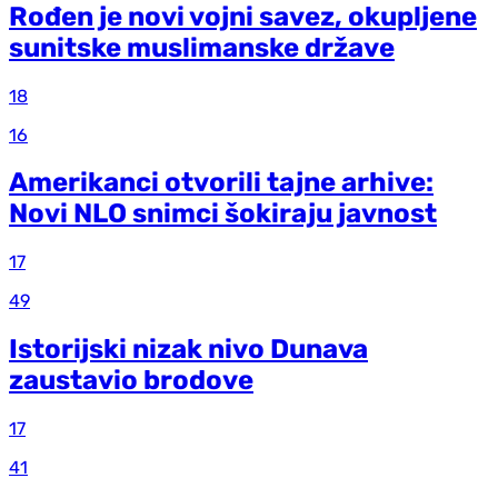
Rođen je novi vojni savez, okupljene
sunitske muslimanske države
18
16
Amerikanci otvorili tajne arhive:
Novi NLO snimci šokiraju javnost
17
49
Istorijski nizak nivo Dunava
zaustavio brodove
17
41