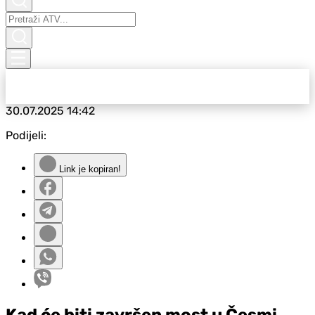
30.07.2025
14:42
Podijeli:
Link je kopiran!
Kad će biti završen most u Česmi