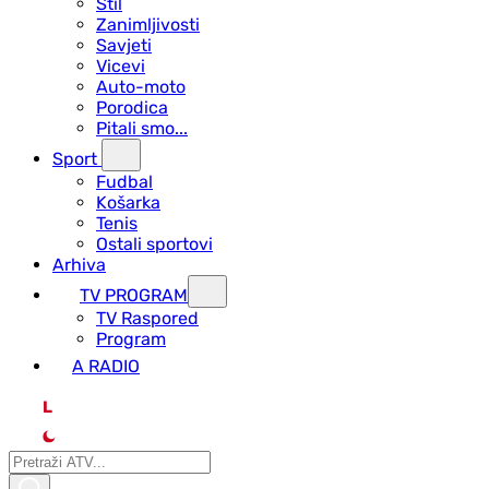
Stil
Zanimljivosti
Savjeti
Vicevi
Auto-moto
Porodica
Pitali smo...
Sport
Fudbal
Košarka
Tenis
Ostali sportovi
Arhiva
TV PROGRAM
ТV Raspored
Program
A RADIO
L