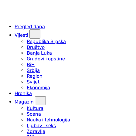
Pregled dana
Vijesti
Republika Srpska
Društvo
Banja Luka
Gradovi i opštine
BiH
Srbija
Region
Svijet
Ekonomija
Hronika
Magazin
Kultura
Scena
Nauka i tehnologija
Ljubav i seks
Zdravlje