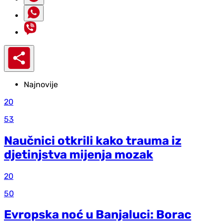
Najnovije
20
53
Naučnici otkrili kako trauma iz
d‌jetinjstva mijenja mozak
20
50
Evropska noć u Banjaluci: Borac