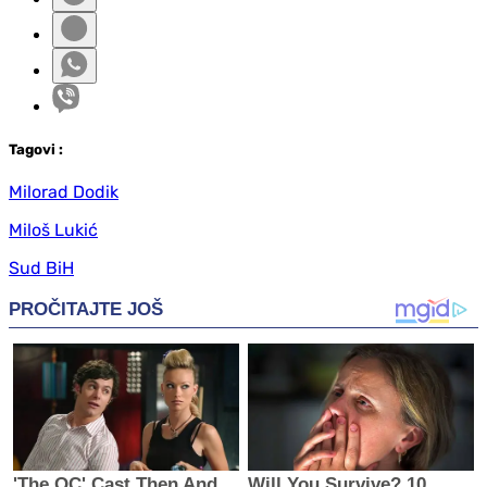
Tag
ovi
:
Milorad Dodik
Miloš Lukić
Sud BiH