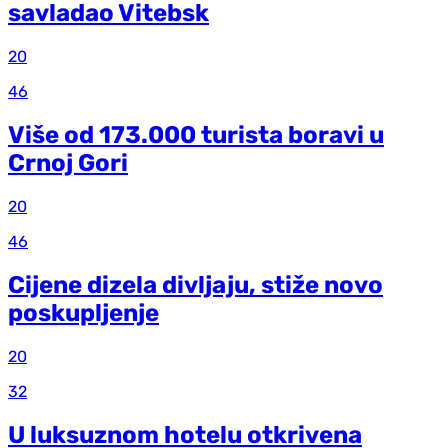
savladao Vitebsk
20
46
Više od 173.000 turista boravi u
Crnoj Gori
20
46
Cijene dizela divljaju, stiže novo
poskupljenje
20
32
U luksuznom hotelu otkrivena