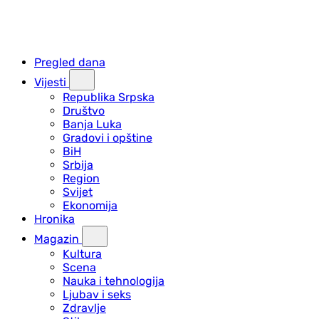
Pregled dana
Vijesti
Republika Srpska
Društvo
Banja Luka
Gradovi i opštine
BiH
Srbija
Region
Svijet
Ekonomija
Hronika
Magazin
Kultura
Scena
Nauka i tehnologija
Ljubav i seks
Zdravlje