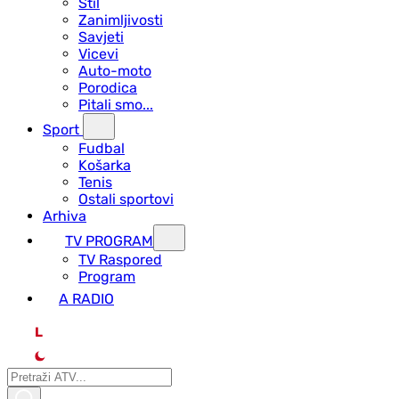
Stil
Zanimljivosti
Savjeti
Vicevi
Auto-moto
Porodica
Pitali smo...
Sport
Fudbal
Košarka
Tenis
Ostali sportovi
Arhiva
TV PROGRAM
ТV Raspored
Program
A RADIO
L