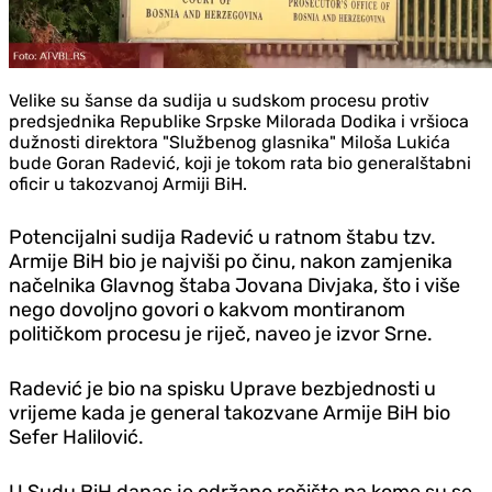
Velike su šanse da sudija u sudskom procesu protiv
predsjednika Republike Srpske Milorada Dodika i vršioca
dužnosti direktora "Službenog glasnika" Miloša Lukića
bude Goran Radević, koji je tokom rata bio generalštabni
oficir u takozvanoj Armiji BiH.
Potencijalni sudija Radević u ratnom štabu tzv.
Armije BiH bio je najviši po činu, nakon zamjenika
načelnika Glavnog štaba Jovana Divjaka, što i više
nego dovoljno govori o kakvom montiranom
političkom procesu je riječ, naveo je izvor Srne.
Radević je bio na spisku Uprave bezbjednosti u
vrijeme kada je general takozvane Armije BiH bio
Sefer Halilović.
U Sudu BiH danas je održano ročište na kome su se