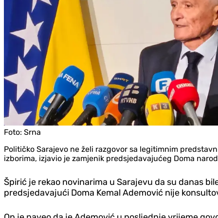
Foto:
Srna
Političko Sarajevo ne želi razgovor sa legitimnim predstavn
izborima, izjavio je zamjenik predsjedavajućeg Doma narod
Špirić je rekao novinarima u Sarajevu da su danas bile
predsjedavajući Doma Kemal Ademović nije konsultov
On je naveo da je Ademović u posljednje vrijeme govo