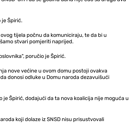
je Špirić.
vog tijela počnu da komuniciraju, te da bi u
amo stvari pomjeriti naprijed.
lovnika", poručio je Špirić.
anja nove većine u ovom domu postoji ovakva
e da donosi odluke u Domu naroda dezavuišući
 je Špirić, dodajući da ta nova koalicija nije moguća u
aroda koji dolaze iz SNSD nisu prisustvovali