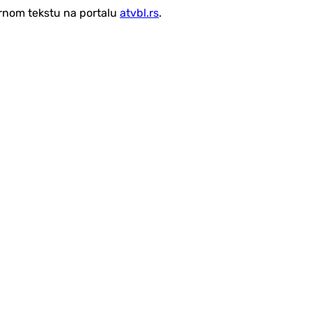
vornom tekstu na portalu
atvbl.rs
.