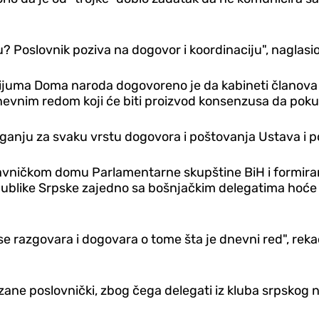
Poslovnik poziva na dogovor i koordinaciju", naglasio 
ijuma Doma naroda dogovoreno je da kabineti članova o
evnim redom koji će biti proizvod konsenzusa da pokuš
anju za svaku vrstu dogovora i poštovanja Ustava i pos
tavničkom domu Parlamentarne skupštine BiH i formir
epublike Srpske zajedno sa bošnjačkim delegatima hoć
 razgovara i dogovara o tome šta je dnevni red", rekao
zane poslovnički, zbog čega delegati iz kluba srpskog n