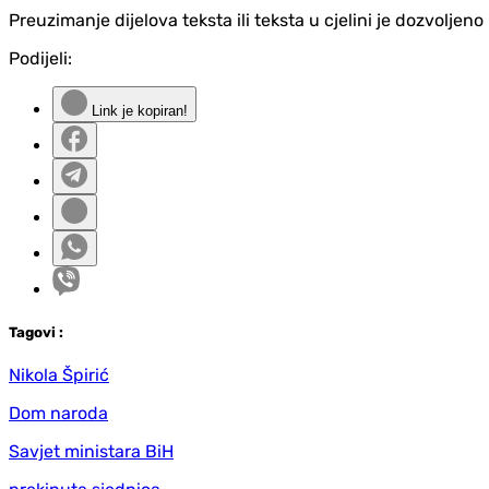
Preuzimanje dijelova teksta ili teksta u cjelini je dozvolje
Podijeli:
Link je kopiran!
Tag
ovi
:
Nikola Špirić
Dom naroda
Savjet ministara BiH