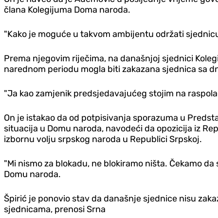
člana Kolegijuma Doma naroda.
"Kako je moguće u takvom ambijentu održati sjednicu? 
Prema njegovim riječima, na današnjoj sjednici Koleg
narednom periodu mogla biti zakazana sjednica sa dn
"Ja kao zamjenik predsjedavajućeg stojim na raspolag
On je istakao da od potpisivanja sporazuma u Preds
situacija u Domu naroda, navodeći da opozicija iz R
izbornu volju srpskog naroda u Republici Srpskoj.
"Mi nismo za blokadu, ne blokiramo ništa. Čekamo da se
Domu naroda.
Špirić je ponovio stav da današnje sjednice nisu zaka
sjednicama, prenosi Srna