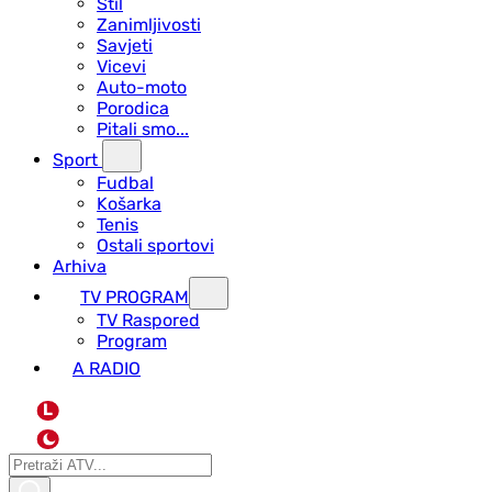
Stil
Zanimljivosti
Savjeti
Vicevi
Auto-moto
Porodica
Pitali smo...
Sport
Fudbal
Košarka
Tenis
Ostali sportovi
Arhiva
TV PROGRAM
ТV Raspored
Program
A RADIO
L