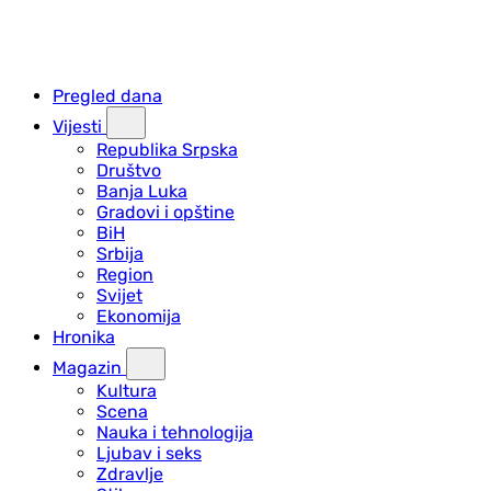
Pregled dana
Vijesti
Republika Srpska
Društvo
Banja Luka
Gradovi i opštine
BiH
Srbija
Region
Svijet
Ekonomija
Hronika
Magazin
Kultura
Scena
Nauka i tehnologija
Ljubav i seks
Zdravlje