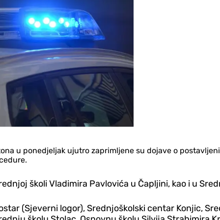
ona u ponedjeljak ujutro zaprimljene su dojave o postavlj
ocedure.
njoj školi Vladimira Pavlovića u Čapljini, kao i u Sredn
star (Sjeverni logor), Srednjoškolski centar Konjic, Sr
ednju školu Stolac, Osnovnu školu Silvija Strahimira Kr