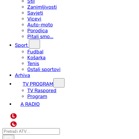
Stil
Zanimljivosti
Savjeti
Vicevi
Auto-moto
Porodica
Pitali smo...
Sport
Fudbal
Košarka
Tenis
Ostali sportovi
Arhiva
TV PROGRAM
ТV Raspored
Program
A RADIO
L