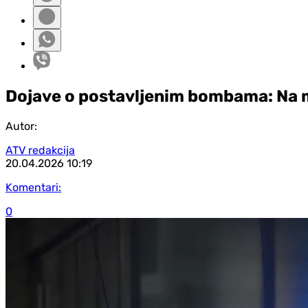
Dojave o postavljenim bombama: Na me
Autor:
ATV redakcija
20.04.2026
10:19
Komentari:
0