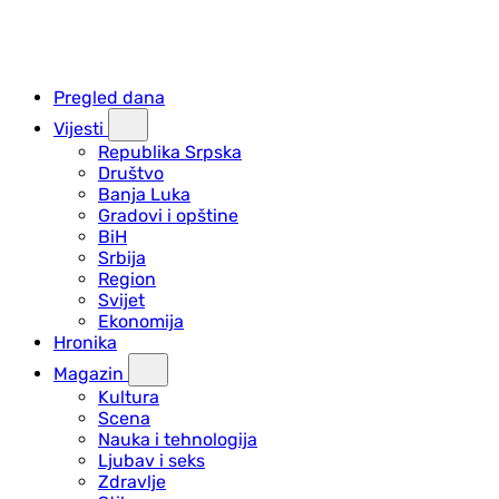
Pregled dana
Vijesti
Republika Srpska
Društvo
Banja Luka
Gradovi i opštine
BiH
Srbija
Region
Svijet
Ekonomija
Hronika
Magazin
Kultura
Scena
Nauka i tehnologija
Ljubav i seks
Zdravlje