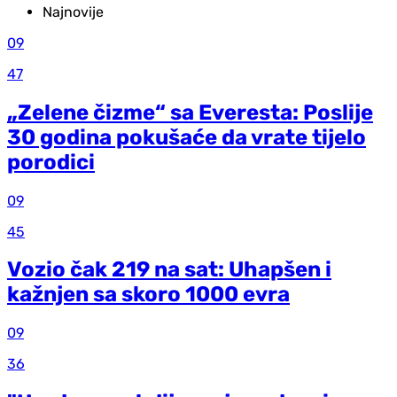
Najnovije
09
47
„Zelene čizme“ sa Everesta: Poslije
30 godina pokušaće da vrate tijelo
porodici
09
45
Vozio čak 219 na sat: Uhapšen i
kažnjen sa skoro 1000 evra
09
36