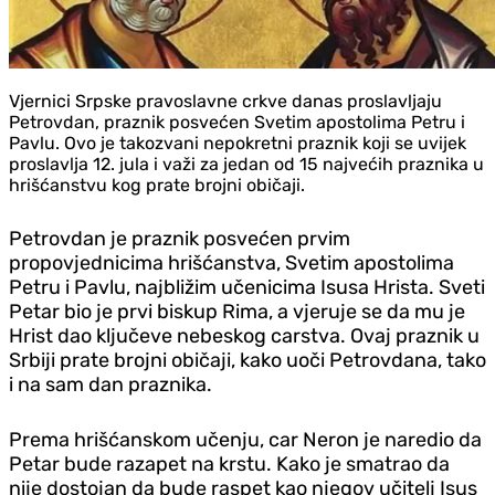
Vjernici Srpske pravoslavne crkve danas proslavljaju
Petrovdan, praznik posvećen Svetim apostolima Petru i
Pavlu. Ovo je takozvani nepokretni praznik koji se uvijek
proslavlja 12. jula i važi za jedan od 15 najvećih praznika u
hrišćanstvu kog prate brojni običaji.
Petrovdan je praznik posvećen prvim
propovjednicima hrišćanstva, Svetim apostolima
Petru i Pavlu, najbližim učenicima Isusa Hrista. Sveti
Petar bio je prvi biskup Rima, a vjeruje se da mu je
Hrist dao ključeve nebeskog carstva. Ovaj praznik u
Srbiji prate brojni običaji, kako uoči Petrovdana, tako
i na sam dan praznika.
Prema hrišćanskom učenju, car Neron je naredio da
Petar bude razapet na krstu. Kako je smatrao da
nije dostojan da bude raspet kao njegov učitelj Isus