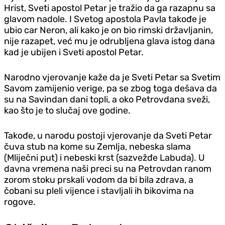
Hrist, Sveti apostol Petar je tražio da ga razapnu sa
glavom nadole. I Svetog apostola Pavla takođe je
ubio car Neron, ali kako je on bio rimski državljanin,
nije razapet, već mu je odrubljena glava istog dana
kad je ubijen i Sveti apostol Petar.
Narodno vjerovanje kaže da je Sveti Petar sa Svetim
Savom zamijenio verige, pa se zbog toga dešava da
su na Savindan dani topli, a oko Petrovdana sveži,
kao što je to slučaj ove godine.
Takođe, u narodu postoji vjerovanje da Sveti Petar
čuva stub na kome su Zemlja, nebeska slama
(Mliječni put) i nebeski krst (sazvežđe Labuda). U
davna vremena naši preci su na Petrovdan ranom
zorom stoku prskali vodom da bi bila zdrava, a
čobani su pleli vijence i stavljali ih bikovima na
rogove.