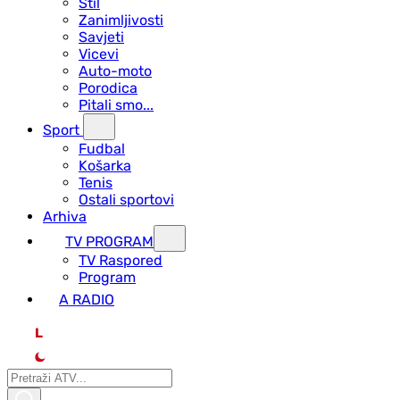
Stil
Zanimljivosti
Savjeti
Vicevi
Auto-moto
Porodica
Pitali smo...
Sport
Fudbal
Košarka
Tenis
Ostali sportovi
Arhiva
TV PROGRAM
ТV Raspored
Program
A RADIO
L