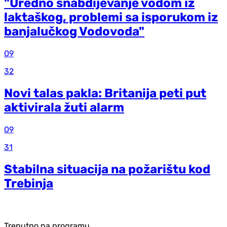
"Uredno snabdijevanje vodom iz
laktaškog, problemi sa isporukom iz
banjalučkog Vodovoda"
09
32
Novi talas pakla: Britanija peti put
aktivirala žuti alarm
09
31
Stabilna situacija na požarištu kod
Trebinja
Trenutno na programu