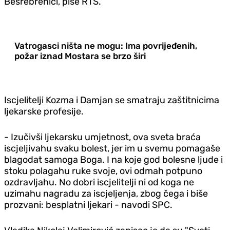
Besrebrenici, piše RTS.
Vatrogasci ništa ne mogu: Ima povrijeđenih,
požar iznad Mostara se brzo širi
Iscjelitelji Kozma i Damjan se smatraju zaštitnicima
ljekarske profesije.
- Izučivši ljekarsku umjetnost, ova sveta braća
iscjeljivahu svaku bolest, jer im u svemu pomagaše
blagodat samoga Boga. I na koje god bolesne ljude i
stoku polagahu ruke svoje, ovi odmah potpuno
ozdravljahu. No dobri iscjelitelji ni od koga ne
uzimahu nagradu za iscjeljenja, zbog čega i biše
prozvani: besplatni ljekari - navodi SPC.