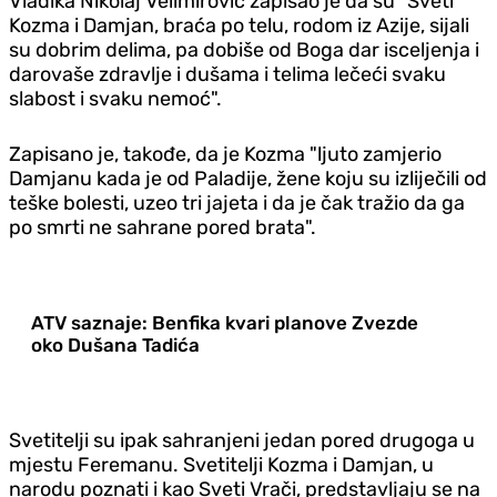
Vladika Nikolaj Velimirović zapisao je da su "Sveti
Kozma i Damjan, braća po telu, rodom iz Azije, sijali
su dobrim delima, pa dobiše od Boga dar isceljenja i
darovaše zdravlje i dušama i telima lečeći svaku
slabost i svaku nemoć".
Zapisano je, takođe, da je Kozma "ljuto zamjerio
Damjanu kada je od Paladije, žene koju su izliječili od
teške bolesti, uzeo tri jajeta i da je čak tražio da ga
po smrti ne sahrane pored brata".
ATV saznaje: Benfika kvari planove Zvezde
oko Dušana Tadića
Svetitelji su ipak sahranjeni jedan pored drugoga u
mjestu Feremanu. Svetitelji Kozma i Damjan, u
narodu poznati i kao Sveti Vrači, predstavljaju se na