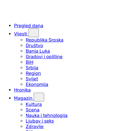
Pregled dana
Vijesti
Republika Srpska
Društvo
Banja Luka
Gradovi i opštine
BiH
Srbija
Region
Svijet
Ekonomija
Hronika
Magazin
Kultura
Scena
Nauka i tehnologija
Ljubav i seks
Zdravlje