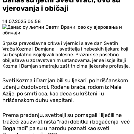
vjerovanja i običaji
14.07.2025
06:58
Srpska pravoslavna crkva i vjernici slave dan Svetih
Vrača Kozme i Damjana – svetitelja i nebeskih ljekara koji
su besplatno iscjeljivali bolesne. Praznik se posebno
obilježava u zdravstvenim ustanovama, jer se iscjelitelji
Kozma i Damjan smatraju zaštitnicima ljekarske profesije.
Sveti Kozma i Damjan bili su ljekari, po hrišćanskom
učenju čudotvorci. Rođena braća, rodom iz Male
Azije, po smrti oca, kao deca su kršteni i u
hrišćanskom duhu vaspitani.
Prema predanju, svetitelji su pomagali i liječili ne
tražeći zauzvrat ništa "radi dobitka i bogaćenja, već
Boga radi" pa su u narodu poznati kao sveti