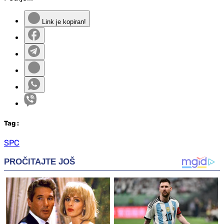
Link je kopiran!
Tag
:
SPC