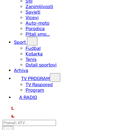
Stil
Zanimljivosti
Savjeti
Vicevi
Auto-moto
Porodica
Pitali smo...
Sport
Fudbal
Košarka
Tenis
Ostali sportovi
Arhiva
TV PROGRAM
ТV Raspored
Program
A RADIO
L