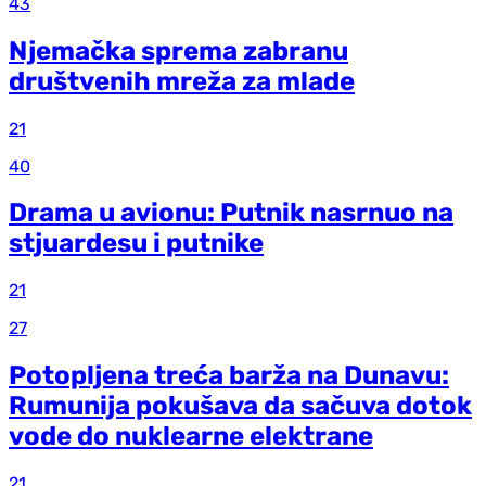
43
Njemačka sprema zabranu
društvenih mreža za mlade
21
40
Drama u avionu: Putnik nasrnuo na
stjuardesu i putnike
21
27
Potopljena treća barža na Dunavu:
Rumunija pokušava da sačuva dotok
vode do nuklearne elektrane
21