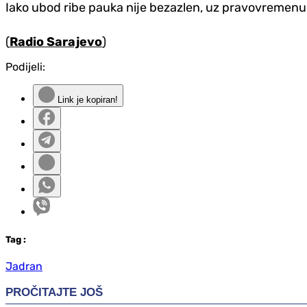
Iako ubod ribe pauka nije bezazlen, uz pravovremenu i 
(
Radio Sarajevo
)
Podijeli:
Link je kopiran!
Tag
:
Jadran