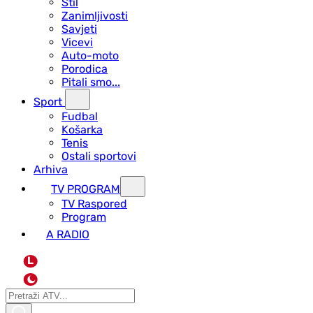
Stil
Zanimljivosti
Savjeti
Vicevi
Auto-moto
Porodica
Pitali smo...
Sport
Fudbal
Košarka
Tenis
Ostali sportovi
Arhiva
TV PROGRAM
ТV Raspored
Program
A RADIO
L