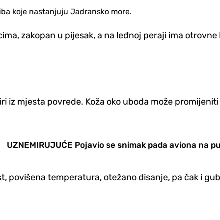
riba koje nastanjuju Jadransko more.
acima, zakopan u pijesak, a na leđnoj peraji ima otrovne
širi iz mjesta povrede. Koža oko uboda može promijeniti
UZNEMIRUJUĆE Pojavio se snimak pada aviona na put,
t, povišena temperatura, otežano disanje, pa čak i gubi