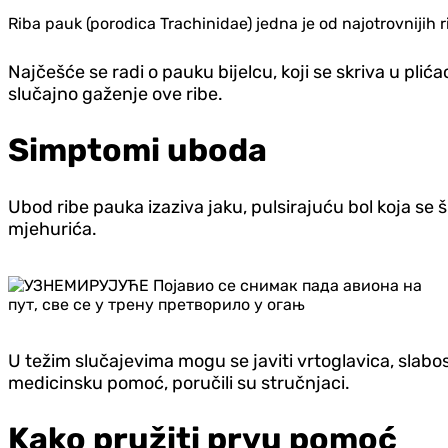
Riba pauk (porodica Trachinidae) jedna je od najotrovnijih 
Najčešće se radi o pauku bijelcu, koji se skriva u plić
slučajno gaženje ove ribe.
Simptomi uboda
Ubod ribe pauka izaziva jaku, pulsirajuću bol koja se 
mjehurića.
U težim slučajevima mogu se javiti vrtoglavica, slabos
medicinsku pomoć, poručili su stručnjaci.
Kako pružiti prvu pomoć