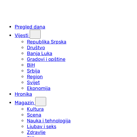
Pregled dana
Vijesti
Republika Srpska
Društvo
Banja Luka
Gradovi i opštine
BiH
Srbija
Region
Svijet
Ekonomija
Hronika
Magazin
Kultura
Scena
Nauka i tehnologija
Ljubav i seks
Zdravlje