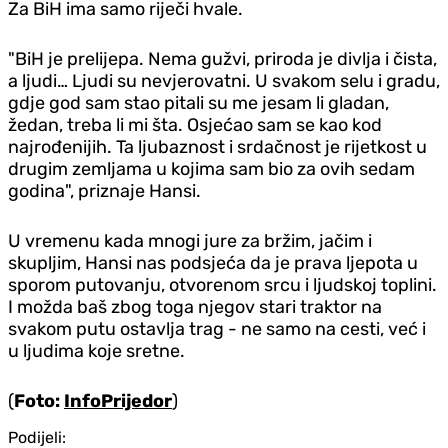
Za BiH ima samo riječi hvale.
"BiH je prelijepa. Nema gužvi, priroda je divlja i čista,
a ljudi… Ljudi su nevjerovatni. U svakom selu i gradu,
gdje god sam stao pitali su me jesam li gladan,
žedan, treba li mi šta. Osjećao sam se kao kod
najrođenijih. Ta ljubaznost i srdačnost je rijetkost u
drugim zemljama u kojima sam bio za ovih sedam
godina", priznaje Hansi.
U vremenu kada mnogi jure za bržim, jačim i
skupljim, Hansi nas podsjeća da je prava ljepota u
sporom putovanju, otvorenom srcu i ljudskoj toplini.
I možda baš zbog toga njegov stari traktor na
svakom putu ostavlja trag - ne samo na cesti, već i
u ljudima koje sretne.
(
Foto:
InfoPrijedor
)
Podijeli: