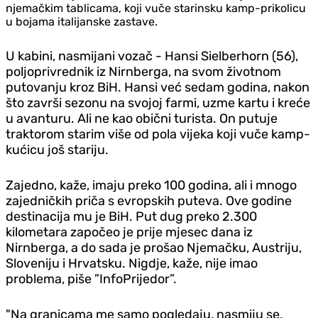
njemačkim tablicama, koji vuče starinsku kamp-prikolicu
u bojama italijanske zastave.
U kabini, nasmijani vozač - Hansi Sielberhorn (56),
poljoprivrednik iz Nirnberga, na svom životnom
putovanju kroz BiH. Hansi već sedam godina, nakon
što završi sezonu na svojoj farmi, uzme kartu i kreće
u avanturu. Ali ne kao obični turista. On putuje
traktorom starim više od pola vijeka koji vuče kamp-
kućicu još stariju.
Zajedno, kaže, imaju preko 100 godina, ali i mnogo
zajedničkih priča s evropskih puteva. Ove godine
destinacija mu je BiH. Put dug preko 2.300
kilometara započeo je prije mjesec dana iz
Nirnberga, a do sada je prošao Njemačku, Austriju,
Sloveniju i Hrvatsku. Nigdje, kaže, nije imao
problema, piše ”InfoPrijedor”.
"Na granicama me samo pogledaju, nasmiju se,