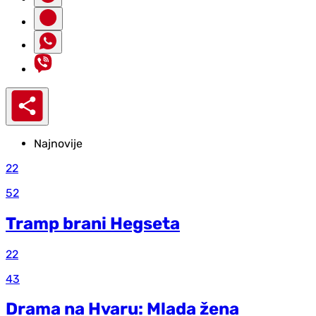
Najnovije
22
52
Tramp brani Hegseta
22
43
Drama na Hvaru: Mlada žena