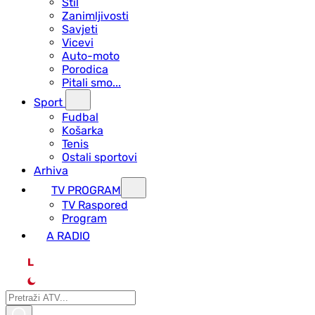
Stil
Zanimljivosti
Savjeti
Vicevi
Auto-moto
Porodica
Pitali smo...
Sport
Fudbal
Košarka
Tenis
Ostali sportovi
Arhiva
TV PROGRAM
ТV Raspored
Program
A RADIO
L