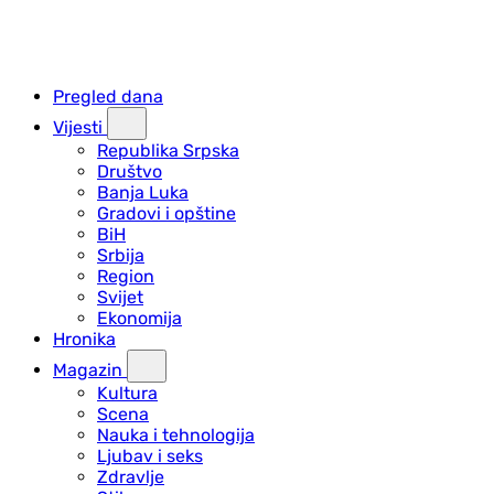
Pregled dana
Vijesti
Republika Srpska
Društvo
Banja Luka
Gradovi i opštine
BiH
Srbija
Region
Svijet
Ekonomija
Hronika
Magazin
Kultura
Scena
Nauka i tehnologija
Ljubav i seks
Zdravlje