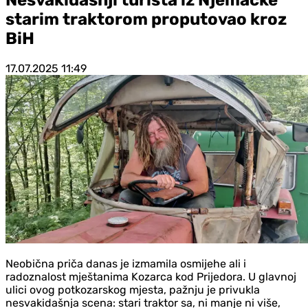
starim traktorom proputovao kroz
BiH
17.07.2025
11:49
Neobična priča danas je izmamila osmijehe ali i
radoznalost mještanima Kozarca kod Prijedora. U glavnoj
ulici ovog potkozarskog mjesta, pažnju je privukla
nesvakidašnja scena: stari traktor sa, ni manje ni više,