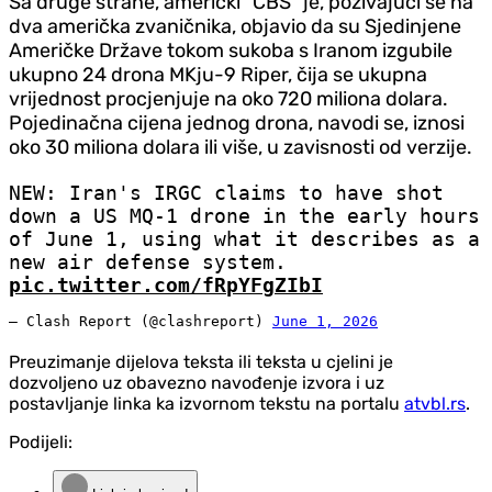
Sa druge strane, američki "CBS" je, pozivajući se na
dva američka zvaničnika, objavio da su Sjedinjene
Američke Države tokom sukoba s Iranom izgubile
ukupno 24 drona MKju-9 Riper, čija se ukupna
vrijednost procjenjuje na oko 720 miliona dolara.
Pojedinačna cijena jednog drona, navodi se, iznosi
oko 30 miliona dolara ili više, u zavisnosti od verzije.
NEW: Iran's IRGC claims to have shot
down a US MQ-1 drone in the early hours
of June 1, using what it describes as a
new air defense system.
pic.twitter.com/fRpYFgZIbI
— Clash Report (@clashreport)
June 1, 2026
Preuzimanje dijelova teksta ili teksta u cjelini je
dozvoljeno uz obavezno navođenje izvora i uz
postavljanje linka ka izvornom tekstu na portalu
atvbl.rs
.
Podijeli: