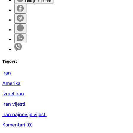
Link je kopiran!
Tag
ovi
:
Iran
Amerika
Izrael Iran
Iran vijesti
Iran najnovije vijesti
Komentari
(0)