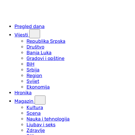
Pregled dana
Vijesti
Republika Srpska
Društvo
Banja Luka
Gradovi i opštine
BiH
Srbija
Region
Svijet
Ekonomija
Hronika
Magazin
Kultura
Scena
Nauka i tehnologija
Ljubav i seks
Zdravlje