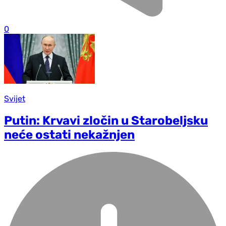
0
Svijet
Putin: Krvavi zločin u Starobeljsku
neće ostati nekažnjen