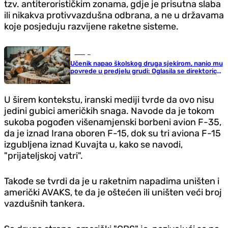
tzv. antiterorističkim zonama, gdje je prisutna slaba
ili nikakva protivvazdušna odbrana, a ne u državama
koje posjeduju razvijene raketne sisteme.
Srbija
Učenik napao školskog druga sjekirom, nanio mu
povrede u predjelu grudi: Oglasila se direktorica
škole
U širem kontekstu, iranski mediji tvrde da ovo nisu
jedini gubici američkih snaga. Navode da je tokom
sukoba pogođen višenamjenski borbeni avion F-35,
da je iznad Irana oboren F-15, dok su tri aviona F-15
izgubljena iznad Kuvajta u, kako se navodi,
"prijateljskoj vatri".
Takođe se tvrdi da je u raketnim napadima uništen i
američki AVAKS, te da je oštećen ili uništen veći broj
vazdušnih tankera.