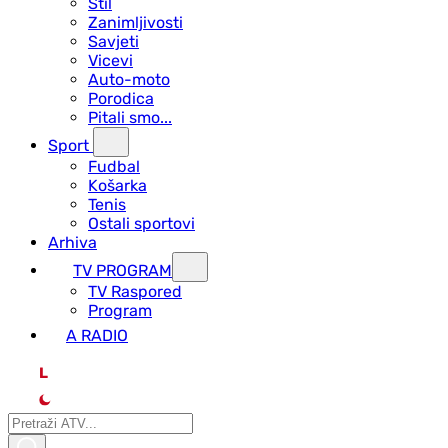
Stil
Zanimljivosti
Savjeti
Vicevi
Auto-moto
Porodica
Pitali smo...
Sport
Fudbal
Košarka
Tenis
Ostali sportovi
Arhiva
TV PROGRAM
ТV Raspored
Program
A RADIO
L