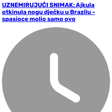
UZNEMIRUJUĆI SNIMAK: Ajkula
otkinula nogu dječku u Brazilu -
spasioce molio samo ovo