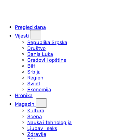
Pregled dana
Vijesti
Republika Srpska
Društvo
Banja Luka
Gradovi i opštine
BiH
Srbija
Region
Svijet
Ekonomija
Hronika
Magazin
Kultura
Scena
Nauka i tehnologija
Ljubav i seks
Zdravlje