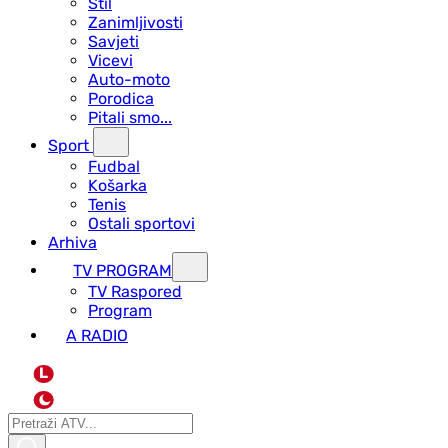
Stil
Zanimljivosti
Savjeti
Vicevi
Auto-moto
Porodica
Pitali smo...
Sport
Fudbal
Košarka
Tenis
Ostali sportovi
Arhiva
TV PROGRAM
ТV Raspored
Program
A RADIO
L