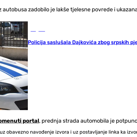
z autobusa zadobilo je lakše tjelesne povrede i ukazan
Region
Policija saslušala Dajkovića zbog srpskih p
omenuti portal
, prednja strada automobila je potpuno
no uz obavezno navođenje izvora i uz postavljanje linka ka iz