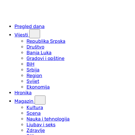
Pregled dana
Vijesti
Republika Srpska
Društvo
Banja Luka
Gradovi i opštine
BiH
Srbija
Region
Svijet
Ekonomija
Hronika
Magazin
Kultura
Scena
Nauka i tehnologija
Ljubav i seks
Zdravlje