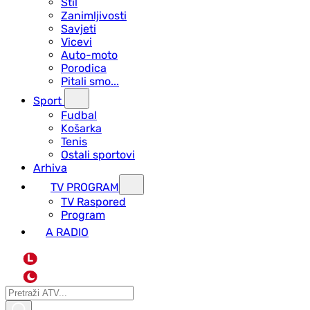
Stil
Zanimljivosti
Savjeti
Vicevi
Auto-moto
Porodica
Pitali smo...
Sport
Fudbal
Košarka
Tenis
Ostali sportovi
Arhiva
TV PROGRAM
ТV Raspored
Program
A RADIO
L