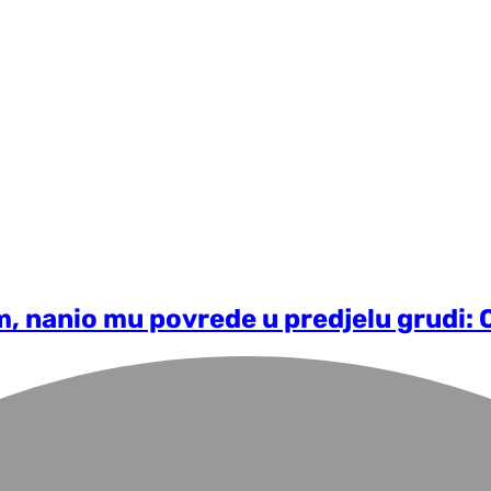
 nanio mu povrede u predjelu grudi: O