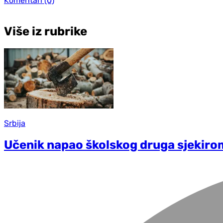
Komentari
(0)
Više iz rubrike
Srbija
Učenik napao školskog druga sjekirom,