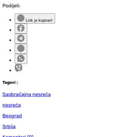
Podijeli:
Link je kopiran!
Tag
ovi
:
Saobraćajna nesreća
nesreća
Beograd
Srbija