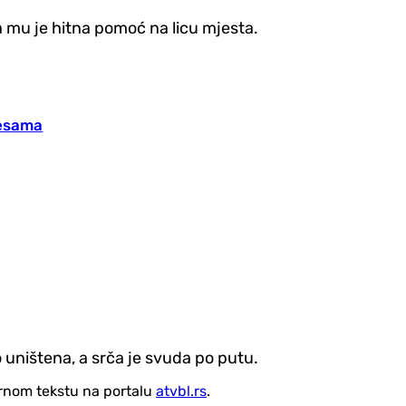
a mu je hitna pomoć na licu mjesta.
jesama
 uništena, a srča je svuda po putu.
vornom tekstu na portalu
atvbl.rs
.