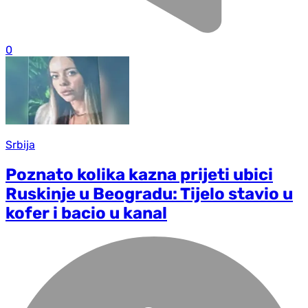
0
Srbija
Poznato kolika kazna prijeti ubici
Ruskinje u Beogradu: Tijelo stavio u
kofer i bacio u kanal