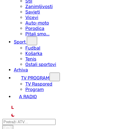
Stil
Zanimljivosti
Savjeti
Vicevi
Auto-moto
Porodica
Pitali smo...
Sport
Fudbal
Košarka
Tenis
Ostali sportovi
Arhiva
TV PROGRAM
ТV Raspored
Program
A RADIO
L