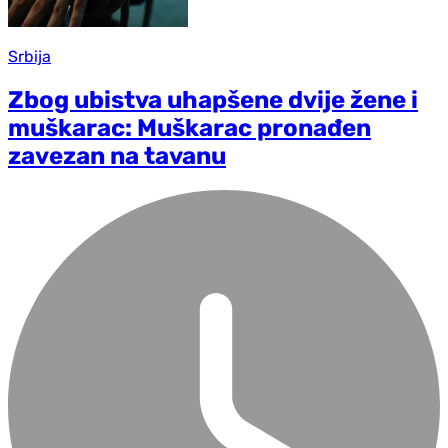
Srbija
Zbog ubistva uhapšene dvije žene i
muškarac: Muškarac pronađen
zavezan na tavanu