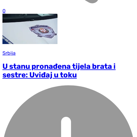
0
Srbija
U stanu pronađena tijela brata i
sestre: Uviđaj u toku