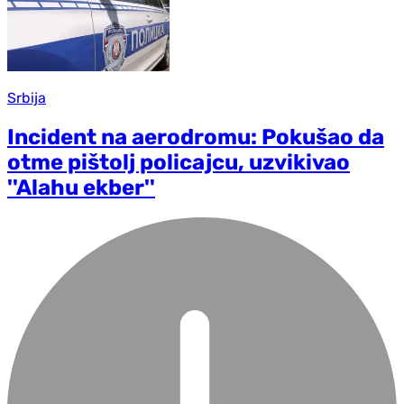
Srbija
Incident na aerodromu: Pokušao da
otme pištolj policajcu, uzvikivao
''Alahu ekber''