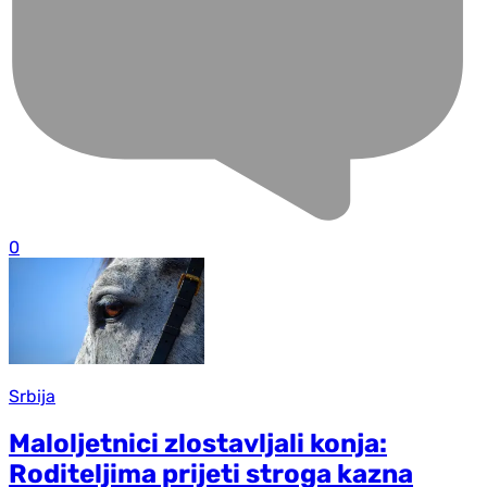
0
Srbija
Maloljetnici zlostavljali konja:
Roditeljima prijeti stroga kazna