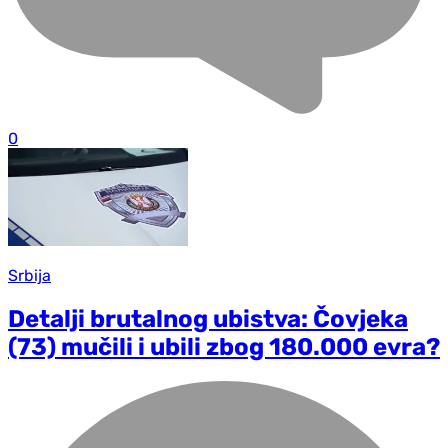
0
Srbija
Detalji brutalnog ubistva: Čovjeka
(73) mučili i ubili zbog 180.000 evra?