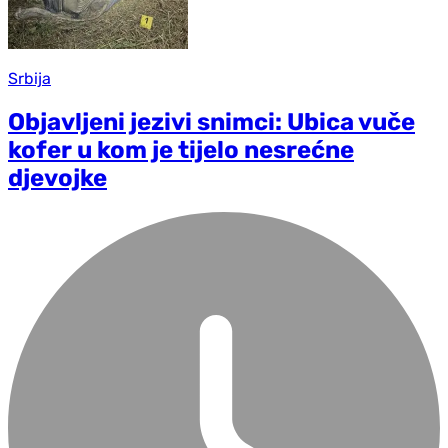
Srbija
Objavljeni jezivi snimci: Ubica vuče
kofer u kom je tijelo nesrećne
djevojke