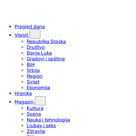
Pregled dana
Vijesti
Republika Srpska
Društvo
Banja Luka
Gradovi i opštine
BiH
Srbija
Region
Svijet
Ekonomija
Hronika
Magazin
Kultura
Scena
Nauka i tehnologija
Ljubav i seks
Zdravlje