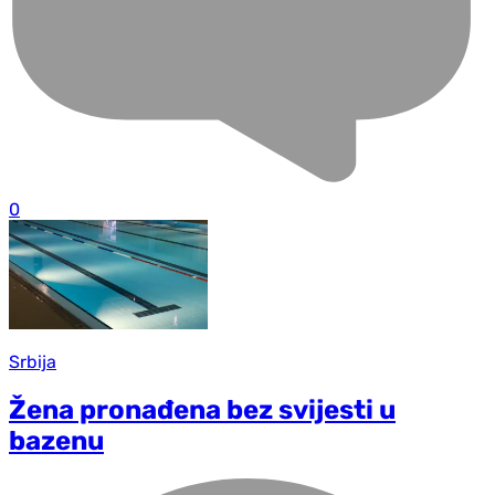
0
Srbija
Žena pronađena bez svijesti u
bazenu