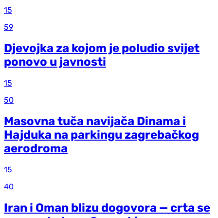
15
59
Djevojka za kojom je poludio svijet
ponovo u javnosti
15
50
Masovna tuča navijača Dinama i
Hajduka na parkingu zagrebačkog
aerodroma
15
40
Iran i Oman blizu dogovora — crta se