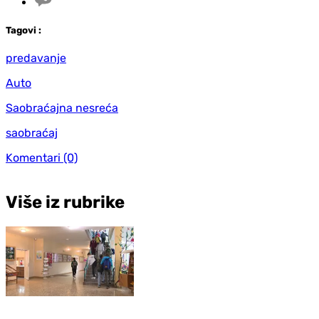
Tag
ovi
:
predavanje
Auto
Saobraćajna nesreća
saobraćaj
Komentari
(0)
Više iz rubrike