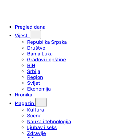
Pregled dana
Vijesti
Republika Srpska
Društvo
Banja Luka
Gradovi i opštine
BiH
Srbija
Region
Svijet
Ekonomija
Hronika
Magazin
Kultura
Scena
Nauka i tehnologija
Ljubav i seks
Zdravlje