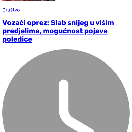
Društvo
Vozači oprez: Slab snijeg u višim
predjelima, mogućnost pojave
poledice