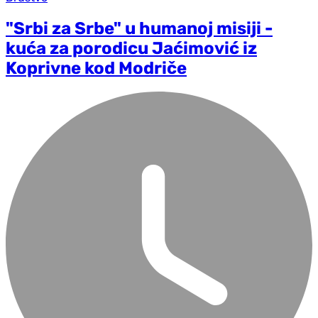
"Srbi za Srbe" u humanoj misiji -
kuća za porodicu Jaćimović iz
Koprivne kod Modriče