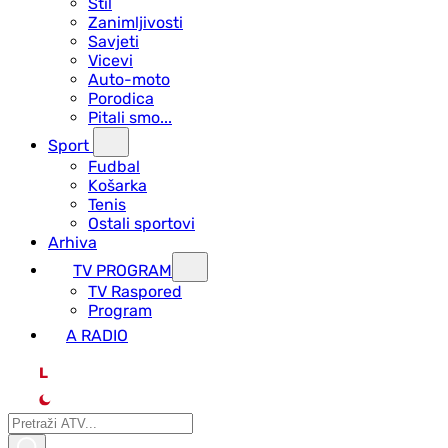
Stil
Zanimljivosti
Savjeti
Vicevi
Auto-moto
Porodica
Pitali smo...
Sport
Fudbal
Košarka
Tenis
Ostali sportovi
Arhiva
TV PROGRAM
ТV Raspored
Program
A RADIO
L