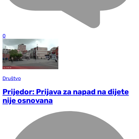
0
Društvo
Prijedor: Prijava za napad na dijete
nije osnovana