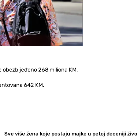
 je obezbijeđeno 268 miliona KM.
rantovana 642 KM.
Sve više žena koje postaju majke u petoj deceniji živ