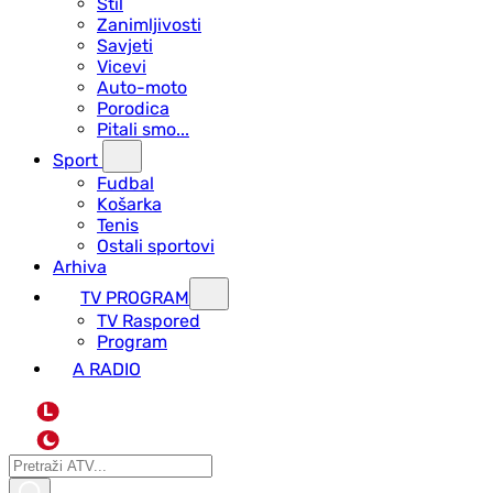
Stil
Zanimljivosti
Savjeti
Vicevi
Auto-moto
Porodica
Pitali smo...
Sport
Fudbal
Košarka
Tenis
Ostali sportovi
Arhiva
TV PROGRAM
ТV Raspored
Program
A RADIO
L