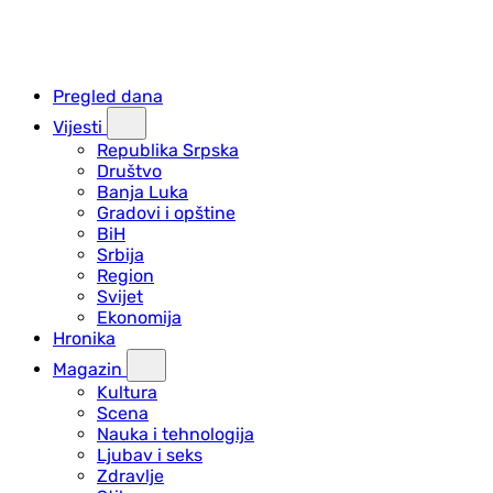
Pregled dana
Vijesti
Republika Srpska
Društvo
Banja Luka
Gradovi i opštine
BiH
Srbija
Region
Svijet
Ekonomija
Hronika
Magazin
Kultura
Scena
Nauka i tehnologija
Ljubav i seks
Zdravlje