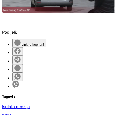
Podijeli:
Link je kopiran!
Tag
ovi
:
Isplata penzija