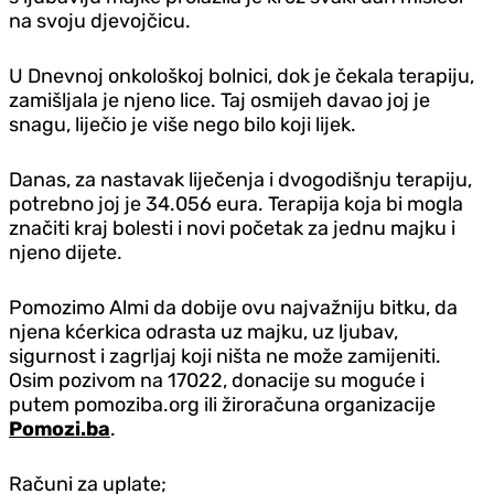
na svoju djevojčicu.
U Dnevnoj onkološkoj bolnici, dok je čekala terapiju,
zamišljala je njeno lice. Taj osmijeh davao joj je
snagu, liječio je više nego bilo koji lijek.
Danas, za nastavak liječenja i dvogodišnju terapiju,
potrebno joj je 34.056 eura. Terapija koja bi mogla
značiti kraj bolesti i novi početak za jednu majku i
njeno dijete.
Pomozimo Almi da dobije ovu najvažniju bitku, da
njena kćerkica odrasta uz majku, uz ljubav,
sigurnost i zagrljaj koji ništa ne može zamijeniti.
Osim pozivom na 17022, donacije su moguće i
putem pomoziba.org ili žiroračuna organizacije
Pomozi.ba
.
Računi za uplate;