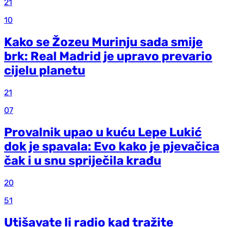
21
10
Kako se Žozeu Murinju sada smije
brk: Real Madrid je upravo prevario
cijelu planetu
21
07
Provalnik upao u kuću Lepe Lukić
dok je spavala: Evo kako je pjevačica
čak i u snu spriječila krađu
20
51
Utišavate li radio kad tražite