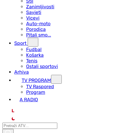
Stil
Zanimljivosti
Savjeti
Vicevi
Auto-moto
Porodica
Pitali smo...
Sport
Fudbal
Košarka
Tenis
Ostali sportovi
Arhiva
TV PROGRAM
ТV Raspored
Program
A RADIO
L