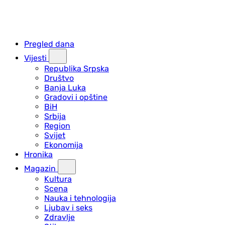
Pregled dana
Vijesti
Republika Srpska
Društvo
Banja Luka
Gradovi i opštine
BiH
Srbija
Region
Svijet
Ekonomija
Hronika
Magazin
Kultura
Scena
Nauka i tehnologija
Ljubav i seks
Zdravlje