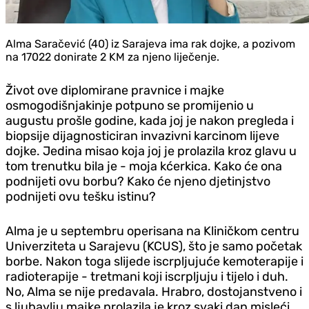
Alma Saračević (40) iz Sarajeva ima rak dojke, a pozivom
na 17022 donirate 2 KM za njeno liječenje.
Život ove diplomirane pravnice i majke
osmogodišnjakinje potpuno se promijenio u
augustu prošle godine, kada joj je nakon pregleda i
biopsije dijagnosticiran invazivni karcinom lijeve
dojke. Jedina misao koja joj je prolazila kroz glavu u
tom trenutku bila je - moja kćerkica. Kako će ona
podnijeti ovu borbu? Kako će njeno djetinjstvo
podnijeti ovu tešku istinu?
Alma je u septembru operisana na Kliničkom centru
Univerziteta u Sarajevu (KCUS), što je samo početak
borbe. Nakon toga slijede iscrpljujuće kemoterapije i
radioterapije - tretmani koji iscrpljuju i tijelo i duh.
No, Alma se nije predavala. Hrabro, dostojanstveno i
s ljubavlju majke prolazila je kroz svaki dan misleći