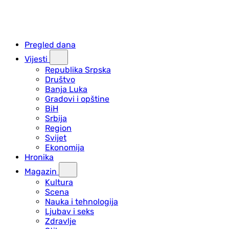
Pregled dana
Vijesti
Republika Srpska
Društvo
Banja Luka
Gradovi i opštine
BiH
Srbija
Region
Svijet
Ekonomija
Hronika
Magazin
Kultura
Scena
Nauka i tehnologija
Ljubav i seks
Zdravlje