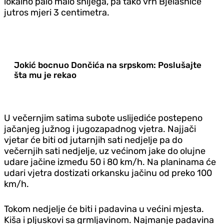
lokalno palo malo snijega, pa tako vrh Bjelašnice
jutros mjeri 3 centimetra.
Jokić bocnuo Dončića na srpskom: Poslušajte
šta mu je rekao
U večernjim satima subote uslijediće postepeno
jačanjeg južnog i jugozapadnog vjetra. Najjači
vjetar će biti od jutarnjih sati nedjelje pa do
večernjih sati nedjelje, uz većinom jake do olujne
udare jačine između 50 i 80 km/h. Na planinama će
udari vjetra dostizati orkansku jačinu od preko 100
km/h.
Tokom nedjelje će biti i padavina u većini mjesta.
Kiša i pljuskovi sa grmljavinom. Najmanje padavina