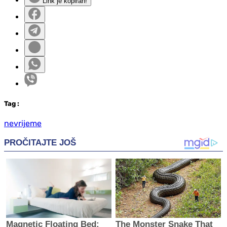
Link je kopiran!
Tag
:
nevrijeme