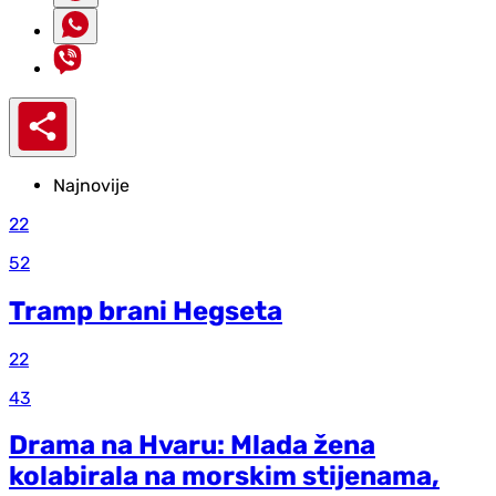
Najnovije
22
52
Tramp brani Hegseta
22
43
Drama na Hvaru: Mlada žena
kolabirala na morskim stijenama,