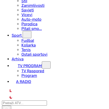
Stil
Zanimljivosti
Savjeti
Vicevi
Auto-moto
Porodica
Pitali smo...
Sport
Fudbal
Košarka
Tenis
Ostali sportovi
Arhiva
TV PROGRAM
ТV Raspored
Program
A RADIO
L