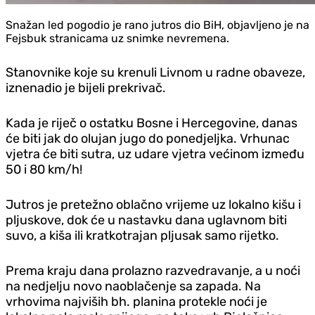
Snažan led pogodio je rano jutros dio BiH, objavljeno je na
Fejsbuk stranicama uz snimke nevremena.
Stanovnike koje su krenuli Livnom u radne obaveze,
iznenadio je bijeli prekrivač.
Kada je riječ o ostatku Bosne i Hercegovine, danas
će biti jak do olujan jugo do ponedjeljka. Vrhunac
vjetra će biti sutra, uz udare vjetra većinom između
50 i 80 km/h!
Jutros je pretežno oblačno vrijeme uz lokalno kišu i
pljuskove, dok će u nastavku dana uglavnom biti
suvo, a kiša ili kratkotrajan pljusak samo rijetko.
Prema kraju dana prolazno razvedravanje, a u noći
na nedjelju novo naoblačenje sa zapada. Na
vrhovima najviših bh. planina protekle noći je