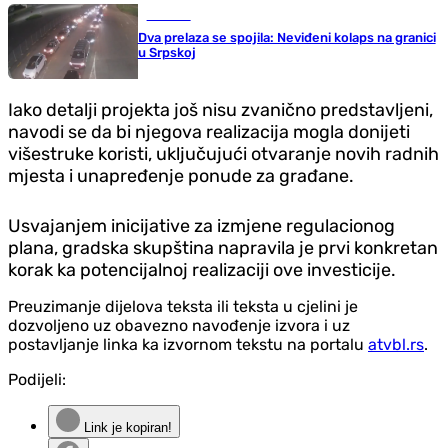
Društvo
Dva prelaza se spojila: Neviđeni kolaps na granici
u Srpskoj
Iako detalji projekta još nisu zvanično predstavljeni,
navodi se da bi njegova realizacija mogla donijeti
višestruke koristi, uključujući otvaranje novih radnih
mjesta i unapređenje ponude za građane.
Usvajanjem inicijative za izmjene regulacionog
plana, gradska skupština napravila je prvi konkretan
korak ka potencijalnoj realizaciji ove investicije.
Preuzimanje dijelova teksta ili teksta u cjelini je
dozvoljeno uz obavezno navođenje izvora i uz
postavljanje linka ka izvornom tekstu na portalu
atvbl.rs
.
Podijeli:
Link je kopiran!