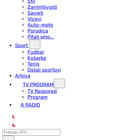
Stil
Zanimljivosti
Savjeti
Vicevi
Auto-moto
Porodica
Pitali smo...
Sport
Fudbal
Košarka
Tenis
Ostali sportovi
Arhiva
TV PROGRAM
ТV Raspored
Program
A RADIO
L