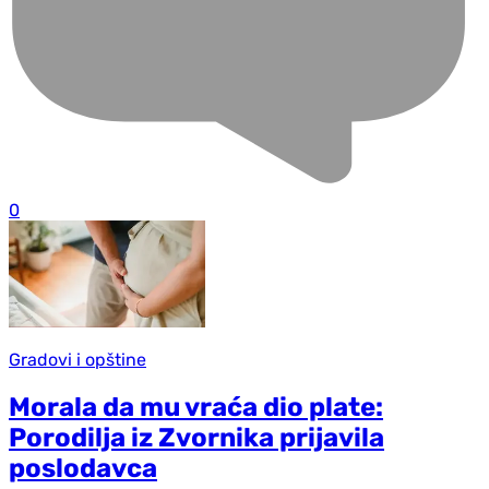
0
Gradovi i opštine
Morala da mu vraća dio plate:
Porodilja iz Zvornika prijavila
poslodavca