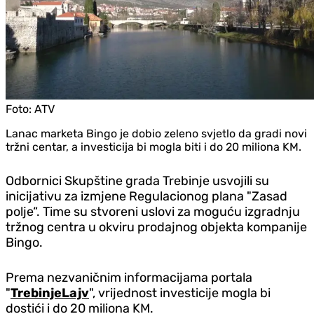
Foto:
ATV
Lanac marketa Bingo je dobio zeleno svjetlo da gradi novi
tržni centar, a investicija bi mogla biti i do 20 miliona KM.
Odbornici Skupštine grada Trebinje usvojili su
inicijativu za izmjene Regulacionog plana "Zasad
polje“. Time su stvoreni uslovi za moguću izgradnju
tržnog centra u okviru prodajnog objekta kompanije
Bingo.
Prema nezvaničnim informacijama portala
"
TrebinjeLajv
", vrijednost investicije mogla bi
dostići i do 20 miliona KM.