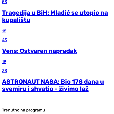
53
Tragedija u BiH: Mladić se utopio na
kupalištu
18
43
Vens: Ostvaren napredak
18
33
ASTRONAUT NASA: Bio 178 dana u
svemiru i shvatio - živimo laž
Trenutno na programu