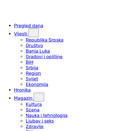
Pregled dana
Vijesti
Republika Srpska
Društvo
Banja Luka
Gradovi i opštine
BiH
Srbija
Region
Svijet
Ekonomija
Hronika
Magazin
Kultura
Scena
Nauka i tehnologija
Ljubav i seks
Zdravlje