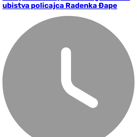
ubistva policajca Radenka Đape