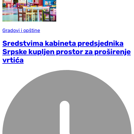
Gradovi i opštine
Sredstvima kabineta predsjednika
Srpske kupljen prostor za proširenje
vrtića