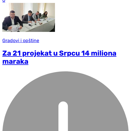
0
Gradovi i opštine
Za 21 projekat u Srpcu 14 miliona
maraka