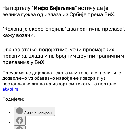
На порталу "
Инфо Бијељина
" истичу да је
велика гужва од излаза из Србије према БиХ.
"Колона је скоро ‘спојила’ два гранична прелаза“,
кажу возачи.
Овакво стање, подсјетимо, уочи првомајских
празника, влада и на бројним другим граничним
прелазима у БиХ.
Преузимање дијелова текста или текста у цјелини је
дозвољено уз обавезно навођење извора и уз
постављање линка ка изворном тексту на порталу
atvbl.rs
.
Подијели:
Линк је копиран!