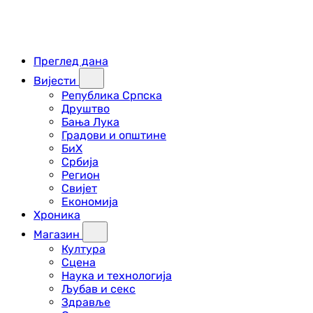
Преглед дана
Вијести
Република Српска
Друштво
Бања Лука
Градови и општине
БиХ
Србија
Регион
Свијет
Економија
Хроника
Магазин
Култура
Сцена
Наука и технологија
Љубав и секс
Здравље