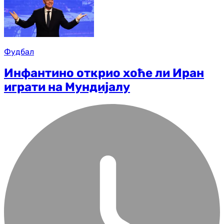
Фудбал
Инфантино открио хоће ли Иран
играти на Мундијалу