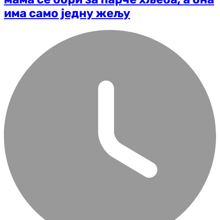
има само једну жељу