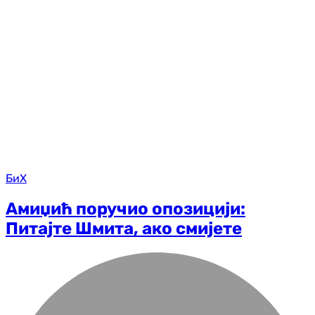
БиХ
Амиџић поручио опозицији:
Питајте Шмита, ако смијете