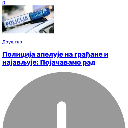
0
Друштво
Полиција апелује на грађане и
најављује: Појачавамо рад