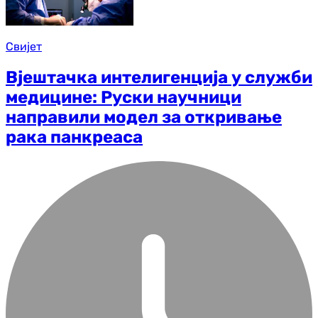
Свијет
Вјештачка интелигенција у служби
медицине: Руски научници
направили модел за откривање
рака панкреаса