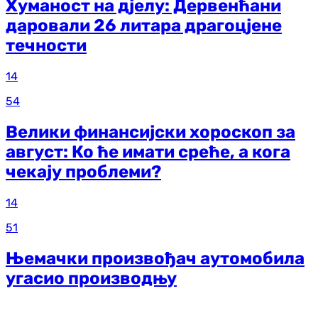
Хуманост на дјелу: Дервенћани
даровали 26 литара драгоцјене
течности
14
54
Велики финансијски хороскоп за
август: Ко ће имати среће, а кога
чекају проблеми?
14
51
Њемачки произвођач аутомобила
угасио производњу