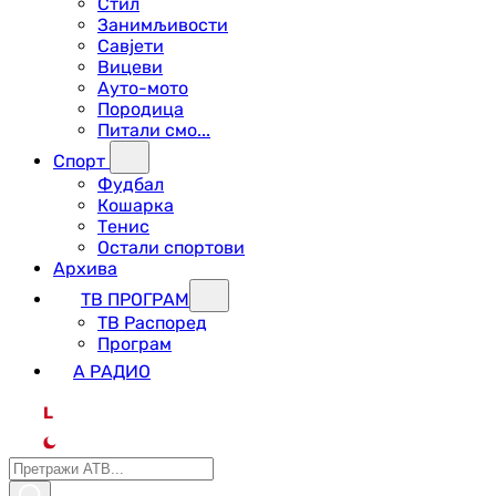
Стил
Занимљивости
Савјети
Вицеви
Ауто-мото
Породица
Питали смо...
Спорт
Фудбал
Кошарка
Тенис
Остали спортови
Архива
ТВ ПРОГРАМ
ТВ Распоред
Програм
А РАДИО
L