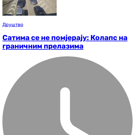
Друштво
Сатима се не помјерају: Колапс на
граничним прелазима