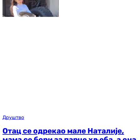
Друштво
Отац се одрекао мале Наталије,
мама се бори за парче хљеба, а она