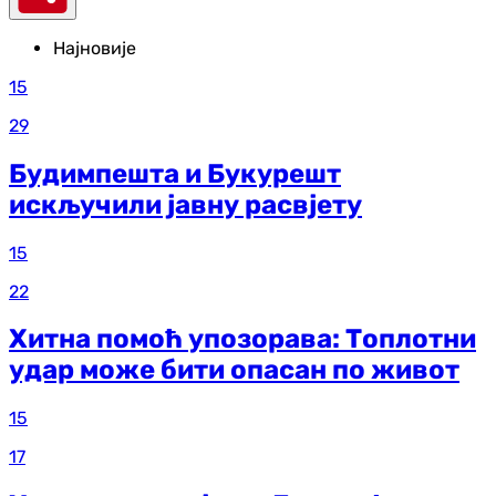
Најновије
15
29
Будимпешта и Букурешт
искључили јавну расвјету
15
22
Хитна помоћ упозорава: Топлотни
удар може бити опасан по живот
15
17