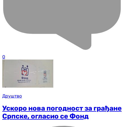
0
Друштво
Ускоро нова погодност за грађане
Српске, огласио се Фонд