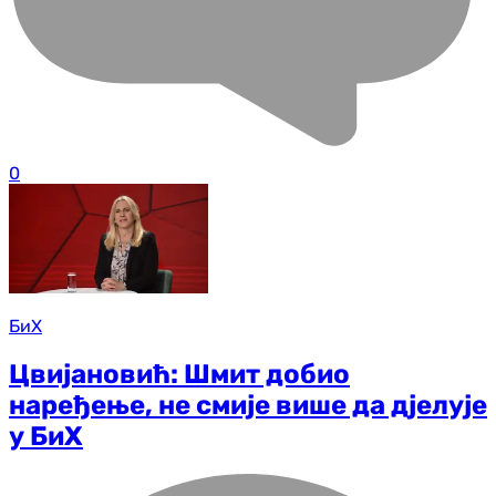
0
БиХ
Цвијановић: Шмит добио
наређење, не смије више да дјелује
у БиХ