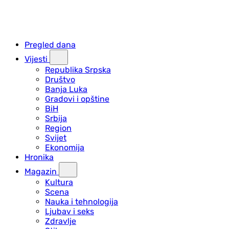
Pregled dana
Vijesti
Republika Srpska
Društvo
Banja Luka
Gradovi i opštine
BiH
Srbija
Region
Svijet
Ekonomija
Hronika
Magazin
Kultura
Scena
Nauka i tehnologija
Ljubav i seks
Zdravlje