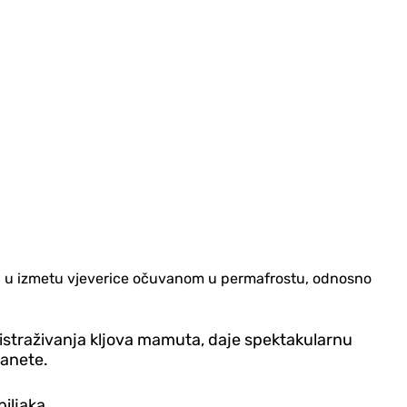
ina, u izmetu vjeverice očuvanom u permafrostu, odnosno
od istraživanja kljova mamuta, daje spektakularnu
lanete.
iljaka.