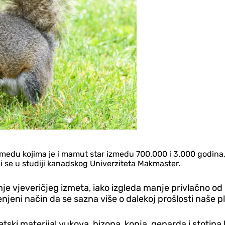
rije, među kojima je i mamut star između 700.000 i 3.000 god
 se u studiji kanadskog Univerziteta Makmaster.
ivanje vjeveričjeg izmeta, iako izgleda manje privlačno 
enjeni način da se sazna više o dalekoj prošlosti naše p
ski materijal vukova, bizona, konja, geparda i stotina b