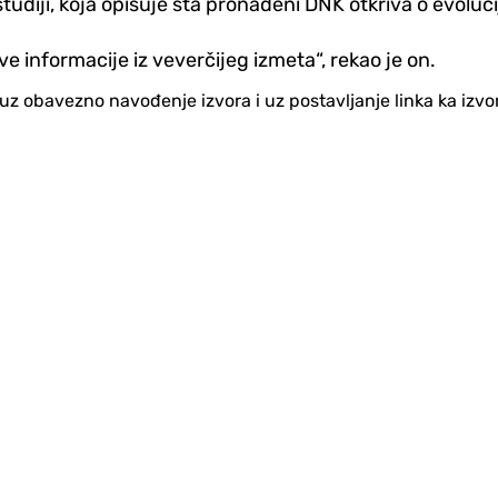
studiji, koja opisuje šta pronađeni DNK otkriva o evolu
 informacije iz veverčijeg izmeta“, rekao je on.
no uz obavezno navođenje izvora i uz postavljanje linka ka iz