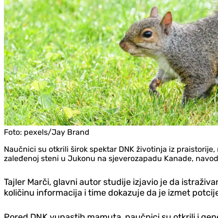
Foto:
pexels/Jay Brand
Naučnici su otkrili širok spektar DNK životinja iz praisto
zaleđenoj steni u Jukonu na sjeverozapadu Kanade, navodi
Tajler Marči, glavni autor studije izjavio je da istraž
količinu informacija i time dokazuje da je izmet potcij
Pored DNK vunastih mamuta, naučnici su otkrili i genet