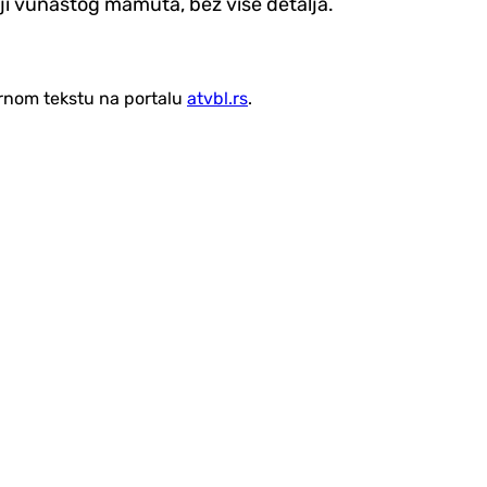
ciji vunastog mamuta, bez više detalja.
vornom tekstu na portalu
atvbl.rs
.