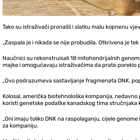
Tako su istraživači pronašli i slatku malu kopnenu vj
„Zaspala je i nikada se nije probudila. Otkrivena je tek
Naučnici su rekonstruisali 18 mitohondrijalnih genoma, 
majke i omogućavaju istraživačima da prate poreklo 
„Ovo podrazumeva sastavljanje fragmenata DNK, poput 
Kolosal, američka biotehnološka kompanija, nedavno j
koristi genetske podatke kanadskog tima stručnjaka ko
„Oni imaju toliko DNK na raspolaganju, cijele genome iz
za kompaniju.