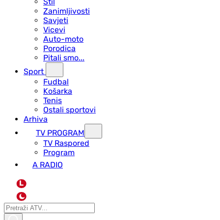
Stil
Zanimljivosti
Savjeti
Vicevi
Auto-moto
Porodica
Pitali smo...
Sport
Fudbal
Košarka
Tenis
Ostali sportovi
Arhiva
TV PROGRAM
ТV Raspored
Program
A RADIO
L