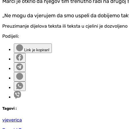
Marči je otkrio da njegov tim trenutno radi na drugoj 
„Ne mogu da vjerujem da smo uspeli da dobijemo takve
Preuzimanje dijelova teksta ili teksta u cjelini je dozvolje
Podijeli:
Link je kopiran!
Tag
ovi
:
vjeverica