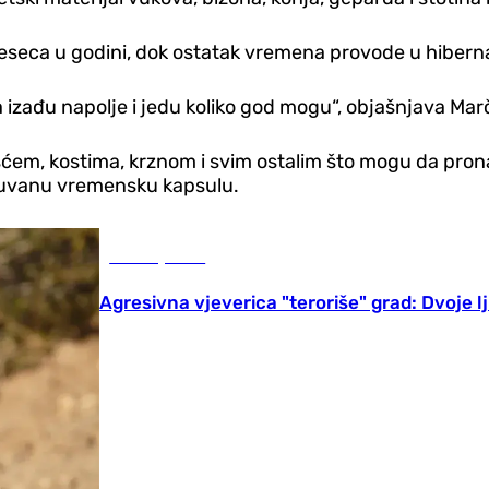
jeseca u godini, dok ostatak vremena provode u hiberna
izađu napolje i jedu koliko god mogu“, objašnjava Marč
šćem, kostima, krznom i svim ostalim što mogu da pron
očuvanu vremensku kapsulu.
Zanimljivosti
Agresivna vjeverica "teroriše" grad: Dvoje lj