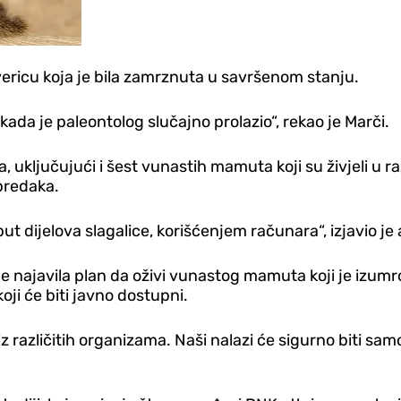
evericu koja je bila zamrznuta u savršenom stanju.
 kada je paleontolog slučajno prolazio“, rekao je Marči.
uključujući i šest vunastih mamuta koji su živjeli u raz
predaka.
dijelova slagalice, korišćenjem računara“, izjavio je 
e najavila plan da oživi vunastog mamuta koji je izumr
ji će biti javno dostupni.
 različitih organizama. Naši nalazi će sigurno biti samo 