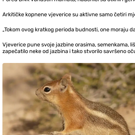
Arkitičke kopnene vjeverice su aktivne samo četiri m
„Tokom ovog kratkog perioda budnosti, one moraju da 
Vjeverice pune svoje jazbine orasima, semenkama, li
zapečatilo neke od jazbina i tako stvorilo savršeno 